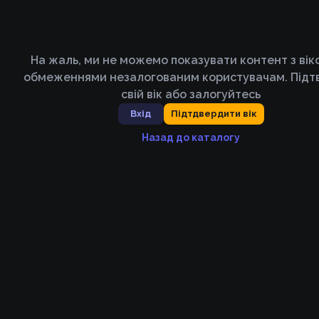
На жаль, ми не можемо показувати контент з ві
обмеженнями незалогованим користувачам. Підт
свій вік або залогуйтесь
Вхід
Підтдвердити вік
Назад до каталогу