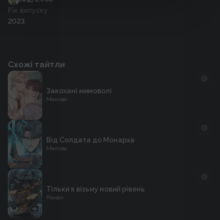
Рік випуску
2023
Схожі тайтли
Закохані мимоволі
Манхва
Від Солдата до Монарха
Манхва
Тільки я візьму новий рівень
Роман