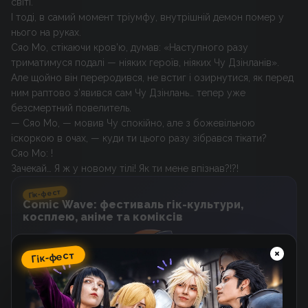
світі.
І тоді, в самий момент тріумфу, внутрішній демон помер у
нього на руках.
Сяо Мо, стікаючи кров’ю, думав: «Наступного разу
триматимуся подалі — ніяких героїв, ніяких Чу Дзінланів».
Але щойно він переродився, не встиг і озирнутися, як перед
ним раптово з’явився сам Чу Дзінлань… тепер уже
безсмертний повелитель.
— Сяо Мо, — мовив Чу спокійно, але з божевільною
іскоркою в очах, — куди ти цього разу зібрався тікати?
Сяо Мо: !
Зачекай… Я ж у новому тілі! Як ти мене впізнав?!?!
Гік-фест
Comic Wave: фестиваль гік-культури,
косплею, аніме та коміксів
Гік-фест