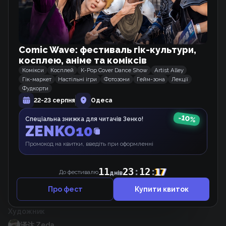
11
23
:
12
:
17
днів
До фестивалю
Теги
Бої
Культивація
Система
Демони
Дружба
ГГ розумний
Артефакти
Бої на мечах
ГГ чоловік
Comic Wave: фестиваль гік-культури,
Пригоди
косплею, аніме та коміксів
Жанри
Комікси
Косплей
K-Pop Cover Dance Show
Artist Alley
Гік-маркет
Настільні ігри
Фотозони
Гейм-зона
Лекції
Драма
Комедія
Шьонен-ай
Бойові мистецтва
Фудкорти
Кількість розділів
22-23 серпня
Одеса
34
з 126
Тип
-
10
%
Спеціальна знижка для читачів Зенко!
ZENKO10
РОМАН
Статус перекладу
Промокод на квитки, введіть при оформленні
Перекладається
Статус тайтлу
11
23
:
12
:
17
До фестивалю
днів
Завершено
Автор оригіналу
Про фест
Купити квиток
泽达 Zeda
Художник
泽达 Zeda