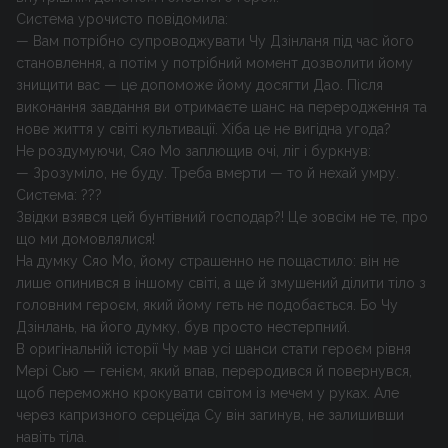
Система урочисто повідомила:
— Вам потрібно супроводжувати Чу Дзінланя під час його
становлення, а потім у потрібний момент дозволити йому
знищити вас — це допоможе йому досягти Дао. Після
виконання завдання ви отримаєте шанс на переродження та
нове життя у світі культивації. Хіба це не вигідна угода?
Не роздумуючи, Сяо Мо заплющив очі, ліг і буркнув:
— Зрозуміло, не буду. Треба вмерти — то й нехай умру.
Система: ???
Звідки взявся цей бунтівний господар?! Це зовсім не те, про
що ми домовлялися!
На думку Сяо Мо, йому страшенно не пощастило: він не
лише опинився в іншому світі, а ще й змушений ділити тіло з
головним героєм, який йому геть не подобається. Бо Чу
Дзінлань, на його думку, був просто нестерпний.
В оригінальній історії Чу мав усі шанси стати героєм рівня
Мері Сью — генієм, який впав, переродився й повернувся,
щоб переможно крокувати світом із мечем у руках. Але
через капризного серцеїда Су він загинув, не залишивши
навіть тіла.