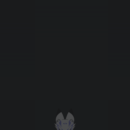
Підтримати проєкт для розвитку
крутих нововведень
Підтримати проєкт