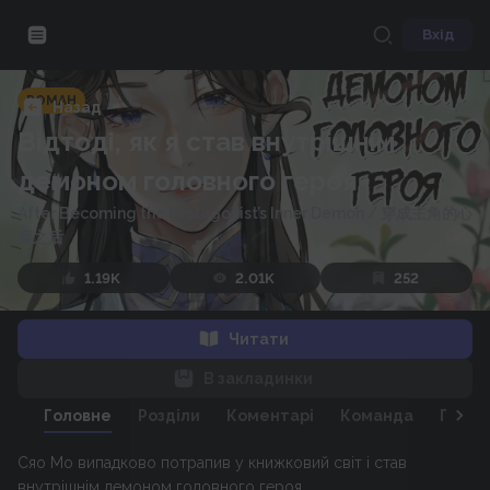
Вхід
РОМАН
Назад
Відтоді, як я став внутрішнім
демоном головного героя
After Becoming the Protagonist’s Inner Demon
/
穿成主角的心
魔之后
1.19K
2.01K
252
Читати
В закладинки
Головне
Розділи
Коментарі
Команда
Персо
Сяо Мо випадково потрапив у книжковий світ і став
внутрішнім демоном головного героя.