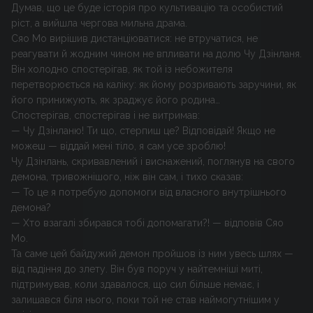
Думав, що це буде історія про культивацію та особистий
ріст, а вийшла чергова мильна драма.
Сяо Мо вирішив дистанціюватися: не втручатися, не
реагувати й жодним чином не впливати на долю Чу Дзінланя.
Він холодно спостерігав, як той із небожителя
перетворюється на каліку: як йому розривають заручини, як
його принижують, як зраджує його родина…
Спостерігав, спостерігав і не витримав:
— Чу Дзінланю! Ти що, стерпиш це? Відповідай! Якщо не
можеш — віддай мені тіло, я сам усе зроблю!
Чу Дзінлань, скривавлений і виснажений, поглянув на свого
демона, тривожнішого, ніж він сам, і тихо сказав:
— То це я потребую допомоги від власного внутрішнього
демона?
— Хто взагалі збирався тобі допомагати?! — відповів Сяо
Мо.
Та саме цей байдужий демон пройшов із ним увесь шлях —
від падіння до злету. Він був поруч у найтемніші миті,
підтримував, коли здавалося, що сил більше немає, і
залишався біля нього, поки той не став наймогутнішим у