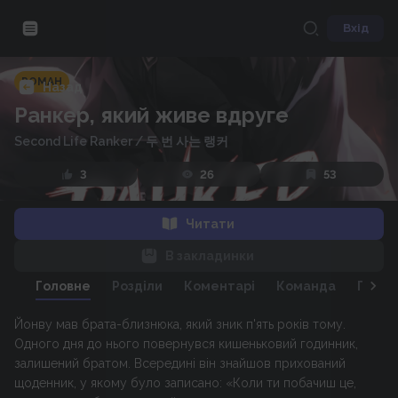
Вхід
РОМАН
Назад
Ранкер, який живе вдруге
Second Life Ranker
/
두 번 사는 랭커
3
26
53
Читати
В закладинки
Головне
Розділи
Коментарі
Команда
Персо
Йонву мав брата-близнюка, який зник п'ять років тому.
Одного дня до нього повернувся кишеньковий годинник,
залишений братом. Всередині він знайшов прихований
щоденник, у якому було записано: «Коли ти побачиш це,