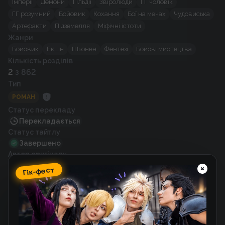
Імперії
Демони
Гільдії
Звіролюди
ГГ чоловік
ГГ розумний
Бойовик
Кохання
Бої на мечах
Чудовиська
Артефакти
Підземелля
Міфічні істоти
Жанри
Бойовик
Екшн
Шьонен
Фентезі
Бойові мистецтва
Кількість розділів
2
з 862
Тип
РОМАН
Статус перекладу
Перекладається
Статус тайтлу
Завершено
Автор оригіналу
Sadoyeon
Гік-фест
Художник
사도연
Рік випуску
2017