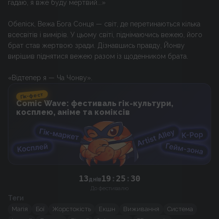
гадаю, я вже буду мертвий...»
Обеліск, Вежа Бога Сонця — світ, де перетинаються кілька
всесвітів і вимірів. У цьому світі, піднімаючись вежею, його
брат став жертвою зради. Дізнавшись правду, Йонву
вирішив піднятися вежею разом із щоденником брата.
«Відтепер я — Ча Чонву».
Гік-фест
Comic Wave: фестиваль гік-культури,
косплею, аніме та коміксів
13
19
:
25
:
29
днів
До фестивалю
Теги
Магія
Бої
Жорстокість
Екшн
Виживання
Система