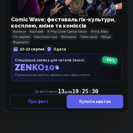
Comic Wave: фестиваль гік-культури,
Схожі тайтли
косплею, аніме та коміксів
Комікси
Косплей
K-Pop Cover Dance Show
Artist Alley
Від Солдата до Монарха
Гік-маркет
Настільні ігри
Фотозони
Гейм-зона
Лекції
Манхва
Фудкорти
22-23 серпня
Одеса
-
10
%
Спеціальна знижка для читачів Зенко!
ZENKO10
Професор Академії під прикриттям
Манхва
Промокод на квитки, введіть при оформленні
13
19
:
25
:
30
До фестивалю
днів
Вигнаний важкий лицар знає все про цю
гру.
Про фест
Купити квиток
Манґа