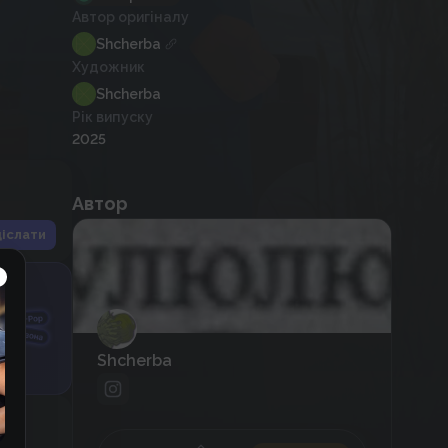
Автор оригіналу
Shcherba
Художник
Shcherba
Рік випуску
2025
Автор
іслати
Shcherba