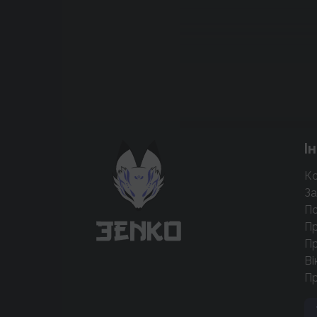
Підтримати проєкт для розвитку
І
крутих нововведень
Ко
Підтримати проєкт
За
По
Пр
Пр
Ві
П