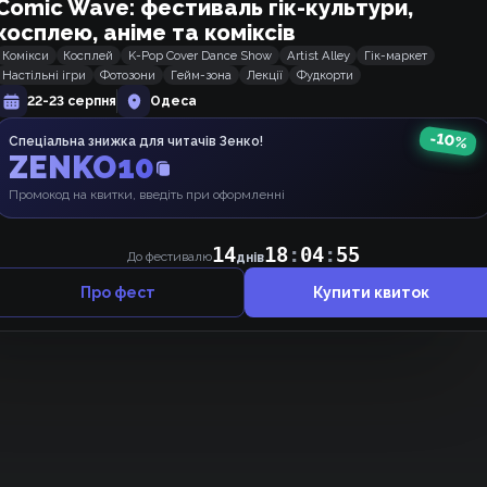
Comic Wave: фестиваль гік-культури,
косплею, аніме та коміксів
Комікси
Косплей
K-Pop Cover Dance Show
Artist Alley
Гік-маркет
Настільні ігри
Фотозони
Гейм-зона
Лекції
Фудкорти
22-23 серпня
Одеса
-
10
%
Спеціальна знижка для читачів Зенко!
ZENKO10
Щось ніхто не коментує, може, почнемо 👉👈 ?
Промокод на квитки, введіть при оформленні
14
18
:
04
:
54
До фестивалю
днів
Про фест
Купити квиток