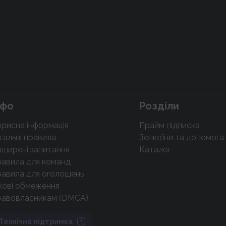
нфо
Розділи
рисна інформація
Прайм підписка
гальні правила
Зенкоїни та допомога
ширені запитання
Каталог
авила для команд
авила для оголошень
кові обмеження
равовласникам (DMCA)
Технічна підтримка