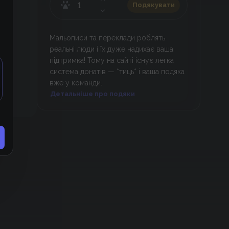
Подякувати
Мальописи та переклади роблять
реальні люди і їх дуже надихає ваша
підтримка! Тому на сайті існує легка
система донатів — *тиць* і ваша подяка
вже у команди.
Детальніше про подяки