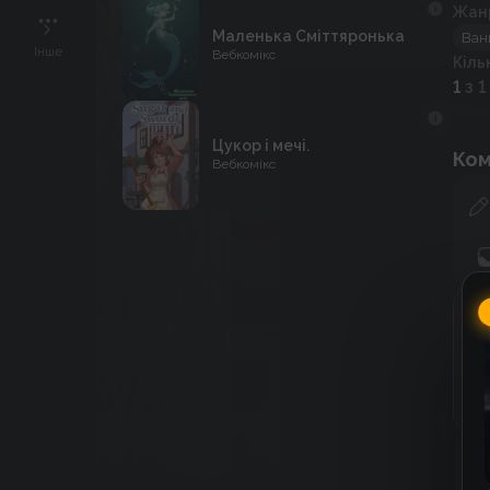
Жан
Маленька Сміттяронька
Ван
Інше
Вебкомікс
Кіль
1
з 1
Цукор і мечі.
Ком
Вебкомікс
Г
C
к
к
До