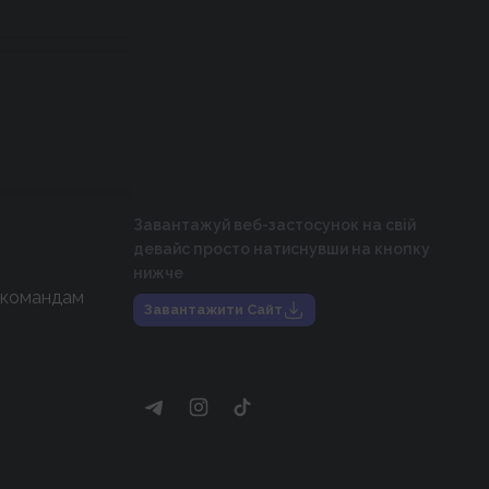
Завантажуй веб-застосунок на свій
девайс просто натиснувши на кнопку
нижче
 командам
Завантажити Сайт