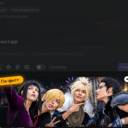
ри
шот
Повсякденність
кість розділів
ентарі
Спойлер
Над
Гік-фест
ік-фест
omic Wave: фестиваль гік-
ультури, косплею, аніме та
оміксів
14
18
:
04
:
54
 фестивалю
днів