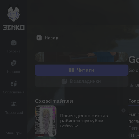
Назад
Головна
G
Читати
Go o
Каталог
В закладинки
В
Оголошення
Схожі тайтли
Гол
Персонажі
Емпі
Повсякденне життя з
рабинею-суккубом
погл
Вебкомікс
Теги
Міні-Ігри
ГГ 