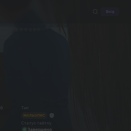
Вхід
об
Тип
МАЛЬОПИС
Статус тайтлу
Завершено