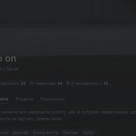
o on
n
/
Go on
подобайок:
22
Переглядів:
54
В закладинках у:
25
овне
Розділи
Персонажі
я намагається завершити роботу, але їй потрібен перепочинок, щ
янути на картину свіжим оком.
жінка
Дружба
Епізод життя
Пригоди
Побут