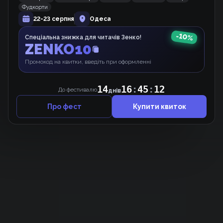
Фудкорти
22-23 серпня
Одеса
Закохані мимоволі
-
10
%
Спеціальна знижка для читачів Зенко!
Манхва
ZENKO10
Промокод на квитки, введіть при оформленні
14
16
:
45
:
12
До фестивалю
днів
Про фест
Купити квиток