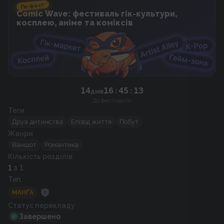
Гік-фест
Comic Wave: фестиваль гік-культури,
косплею, аніме та коміксів
12
14
16
:
45
:
днів
До фестивалю
Теги
Друзі дитинства
Епізод життя
Побут
Жанри
Ваншот
Романтика
Кількість розділів
1
з 1
Тип
МАНҐА
Статус перекладу
Завершено