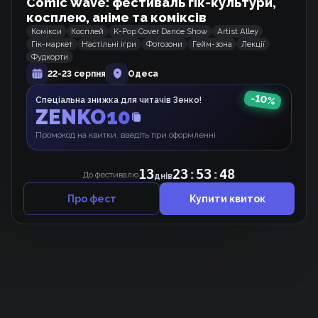
Comic Wave: фестиваль гік-культури,
Манхва
косплею, аніме та коміксів
Комікси
Косплей
K-Pop Cover Dance Show
Artist Alley
Гік-маркет
Настільні ігри
Фотозони
Гейм-зона
Лекції
Фудкорти
Штормове попередження
22-23 серпня
Одеса
Манхва
-
10
%
Спеціальна знижка для читачів Зенко!
ZENKO10
Промокод на квитки, введіть при оформленні
Поганий друг
Манхва
13
23
:
53
:
48
До фестивалю
днів
Про фест
Купити квиток