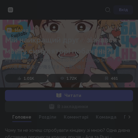
Вхід
МАНҐА
Назад
Мій найкращий друг♂ зізнався
мені у симуляторі побачень?!
My Best Friend♂ Confessed to Me in a Dating Sim?!
/
ギャル
ゲの世界で親友♂が俺を好きだと言い出して!?
1.01K
1.72K
461
Читати
В закладинки
Головне
Розділи
Коментарі
Команда
Персо
Чому ти не хочеш спробувати кінцівку зі мною? Одна дивна
обставина перенесла кращих друзів - Аоя та Ріцкі -