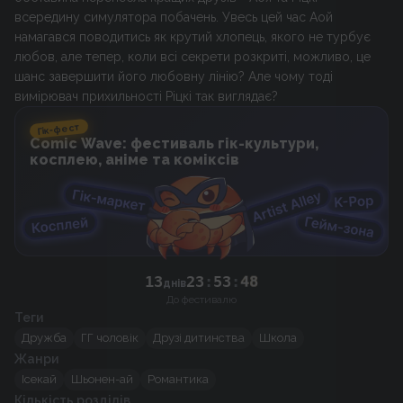
всередину симулятора побачень. Увесь цей час Аой
намагався поводитись як крутий хлопець, якого не турбує
любов, але тепер, коли всі секрети розкриті, можливо, це
шанс завершити його любовну лінію? Але чому тоді
вимірювач прихильності Ріцкі так виглядає?
Гік-фест
Comic Wave: фестиваль гік-культури,
косплею, аніме та коміксів
13
23
:
53
:
48
днів
До фестивалю
Теги
Дружба
ГГ чоловік
Друзі дитинства
Школа
Жанри
Ісекай
Шьонен-ай
Романтика
Кількість розділів