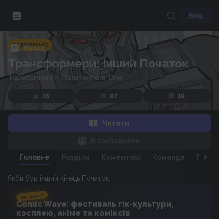
Вхід
ВЕБКОМІКС
Назад
Трансформери: Інший Початок
Transformers
/
Transformers: One
16
97
19
Читати
В закладинки
Головне
Розділи
Коментарі
Команда
Персо
Якби був інший кінець Початок.
Гік-фест
Comic Wave: фестиваль гік-культури,
косплею, аніме та коміксів