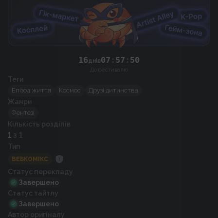
49
16
07
:
57
:
днів
До фестивалю
Теги
Епізод життя
Космос
Друзі дитинства
Жанри
Фентезі
Кількість розділів
1
з 1
Тип
ВЕБКОМІКС
Статус перекладу
Завершено
Статус тайтлу
Завершено
Автор оригіналу