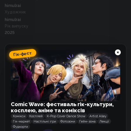
himulrai
Художник
himulrai
Рік випуску
2025
Гік-фест
Схожі тайтли
Домогосподарка першого рівня.
Вебкомікс
Цукор і мечі.
Comic Wave: фестиваль гік-культури,
Вебкомікс
косплею, аніме та коміксів
Комікси
Косплей
K-Pop Cover Dance Show
Artist Alley
Гік-маркет
Настільні ігри
Фотозони
Гейм-зона
Лекції
Фудкорти