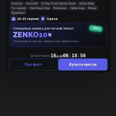
Комікси
Косплей
K-Pop Cover Dance Show
Artist Alley
Гік-маркет
Настільні ігри
Фотозони
Гейм-зона
Лекції
Дурнощі Тваринок
Фудкорти
Вебкомікс
22-23 серпня
Одеса
-
10
%
Спеціальна знижка для читачів Зенко!
ZENKO10
Ліквідатори
Мальопис
Промокод на квитки, введіть при оформленні
16
06
:
18
:
56
До фестивалю
днів
Про фест
Купити квиток