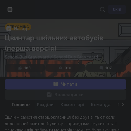
Вхід
ВЕБКОМІКС
Назад
Цвинтар шкільних автобусів
(перша версія)
School Bus Graveyard
/
School Bus Graveyard
183
910
107
Читати
В закладинки
Головне
Розділи
Коментарі
Команда
Персо
Ешлін – самотня старшокласниця без друзів, та от коли
доленосний візит до будинку з привидами змусить її та її
однокласників побачити монстрів уночі, то буде змушена