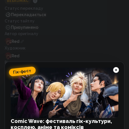
ВЕБКОМІКС
Статус перекладу
Перекладається
Статус тайтлу
Призупинено
Автор оригіналу
Red
Художник
Red
Рік випуску
2020
Гік-фест
Схожі тайтли
Принцеса-віщунка
Манхва
Comic Wave: фестиваль гік-культури,
косплею, аніме та коміксів