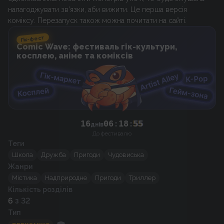
налагоджувати зв’язки, аби вижити. Це перша версія
Гік-фест
Comic Wave: фестиваль гік-культури,
косплею, аніме та коміксів
16
06
:
18
:
55
днів
До фестивалю
Теги
Школа
Дружба
Пригоди
Чудовиська
Жанри
Містика
Надприродне
Пригоди
Триллер
Кількість розділів
6
з 32
Тип