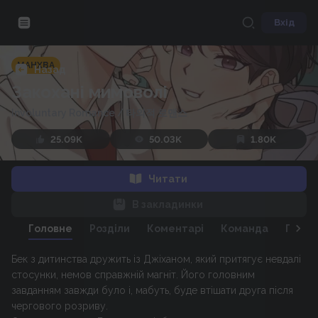
Вхід
МАНХВА
Назад
Закохані мимоволі
Involuntary Romance
/
타의적 로맨스
25.09K
50.03K
1.80K
Читати
В закладинки
Головне
Розділи
Коментарі
Команда
Персо
Бек з дитинства дружить із Джіханом, який притягує невдалі
стосунки, немов справжній магніт. Його головним
завданням завжди було і, мабуть, буде втішати друга після
чергового розриву.