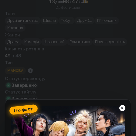
13
08
:
47
:
36
днів
До фестивалю
Теги
Друзі дитинства
Школа
Побут
Дружба
ГГ чоловік
Кохання
Жанри
Драма
Комедія
Шьонен-ай
Романтика
Повсякденність
Кількість розділів
49
з 48
Тип
МАНХВА
Статус перекладу
Завершено
Статус тайтлу
Завершено
Автор оригіналу
Гік-фест
Suki
Художник
Suki
Рік випуску