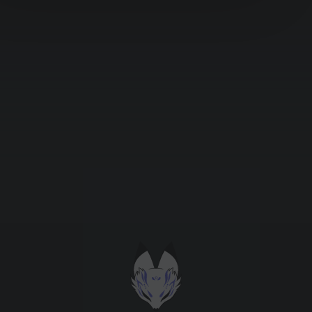
Підтримати проєкт для розвитку
крутих нововведень
Підтримати проєкт