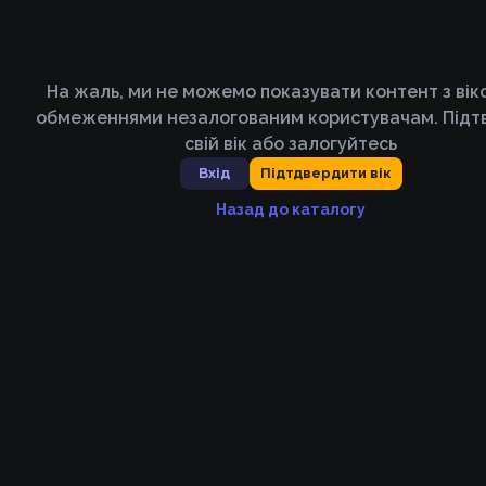
На жаль, ми не можемо показувати контент з ві
обмеженнями незалогованим користувачам. Підт
свій вік або залогуйтесь
Вхід
Підтдвердити вік
Назад до каталогу