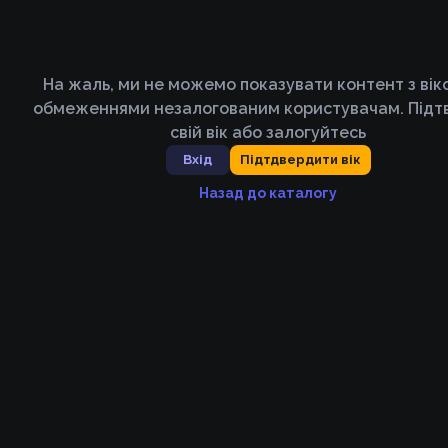
На жаль, ми не можемо показувати контент з ві
обмеженнями незалогованим користувачам. Підт
свій вік або залогуйтесь
Вхід
Підтдвердити вік
Назад до каталогу