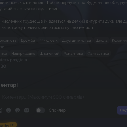
шити все як є він не міг. Щоб повернути тіло Вуджіна, він об’єднує
, який знається на окультизмі.
я численних труднощів їм вдається на деякий витурити духа, але д
іна потроху починає зливатись із душею нечисті...
ржимість
Дружба
ГГ чоловік
Друзі дитинства
Школа
Кохання
ри
тика
Надприродне
Шьонен-ай
Романтика
Фантастика
кість розділів
 30
ентарі
Спойлер
Над
ік-фест