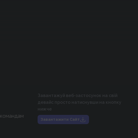
Завантажуй веб-застосунок на свій
девайс просто натиснувши на кнопку
нижче
 командам
Завантажити Сайт