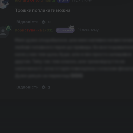
19 днів тому
Richard Orito Omondi
Вісник
Трошки поплакати можна
Відповісти
0
21 день тому
Користувачка 17031
Подякунка
Мені дуже сподобалося, але мені напевно не вистачи
любові головного героя до привида. Бо все подавалос
наче у них теж щось буде, але ні він просто залишився
другом. Типу так теж класно, але трохи відчуття не
закінченості, хоча історія повноцінна з класним фінало
Дуже дякую за переклад 💞💞💞
Відповісти
3