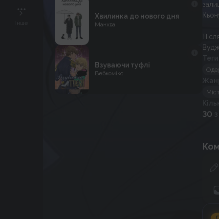
зали
Кьону
Хвилинка до нового дня
Інше
Манхва
Післ
Вудж
Теги
Взуваючи туфлі
Оде
Вебкомікс
Жан
Міс
Кіль
30
з
Ком
Г