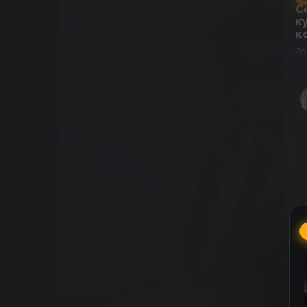
C
к
к
До