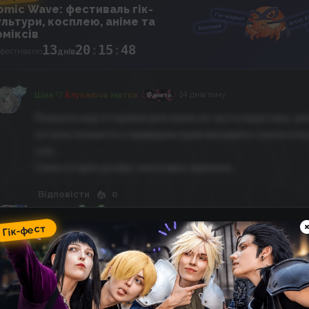
omic Wave: фестиваль гік-
ультури, косплею, аніме та
оміксів
13
20
:
15
:
47
 фестивалю
днів
14 днів тому
Шин ♡ Блукаюча матка
Фанати
Плакати над історіями для мене не часта практика, ал
останні моменти з привидом прям вичавили з мене кіль
сліз.
Сама історія цікава і мальовка приємна.
Відповісти
0
17 днів тому
Жібічка
Жабеня
Гік-фест
зібрались якось дитина в якої проблеми з сім'єю,
"екстрасенс" переживщий поніжівщину, власницький
кавалєр і привид з характером
Відповісти
0