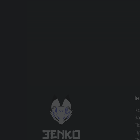
Підтримати проєкт для розвитку
І
крутих нововведень
Ко
Підтримати проєкт
За
По
Пр