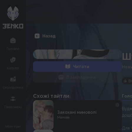
Назад
Головна
Ш
Читати
Heav
Каталог
В закладинки
В
Оголошення
Схожі тайтли
Гол
Персонажі
Вудж
Закохані мимоволі
дощо
Манхва
Міні-Ігри
Для 