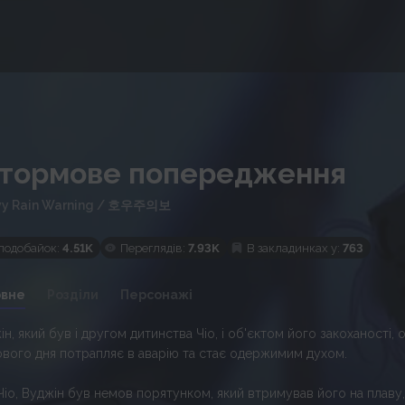
тормове попередження
y Rain Warning
/
호우주의보
подобайок:
4.51K
Переглядів:
7.93K
В закладинках у:
763
овне
Розділи
Персонажі
ін, який був і другом дитинства Чіо, і об'єктом його закоханості, 
вого дня потрапляє в аварію та стає одержимим духом.
Чіо, Вуджін був немов порятунком, який втримував його на плаву