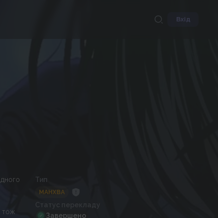
Вхід
одного
Тип
МАНХВА
Статус перекладу
, тож
Завершено