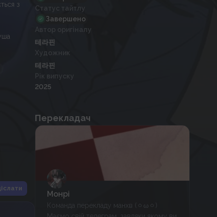
ться з
Статус тайтлу
Завершено
Автор оригіналу
уша
테라핀
Художник
테라핀
Рік випуску
2025
Перекладач
іслати
Монрі
Команда перекладу манхв (⁠ㆁ⁠ω⁠ㆁ⁠)
Маємо свій телеграм, завдяки якому ви