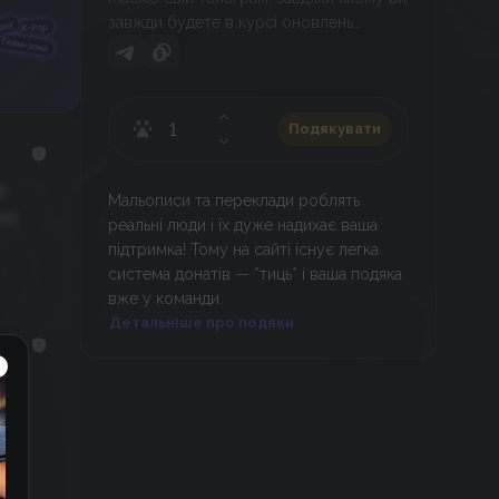
завжди будете в курсі оновлень
тайтлу! – https://t.me/monriteam
Подякувати
е
Мальописи та переклади роблять
ка
реальні люди і їх дуже надихає ваша
підтримка! Тому на сайті існує легка
система донатів — *тиць* і ваша подяка
вже у команди.
Детальніше про подяки