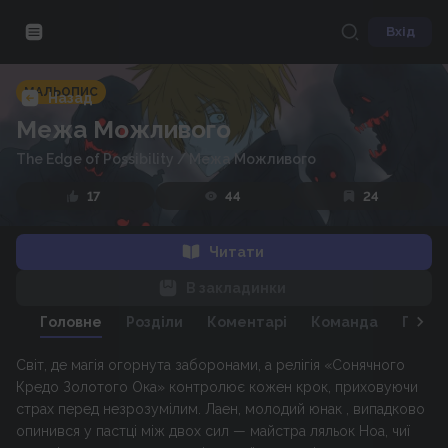
Вхід
МАЛЬОПИС
Назад
Межа Можливого
The Edge of Possibility
/
Межа Можливого
17
44
24
Читати
В закладинки
Головне
Розділи
Коментарі
Команда
Персо
Світ, де магія огорнута заборонами, а релігія «Сонячного
Кредо Золотого Ока» контролює кожен крок, приховуючи
страх перед незрозумілим. Лаен, молодий юнак , випадково
опинився у пастці між двох сил — майстра ляльок Ноа, чиї