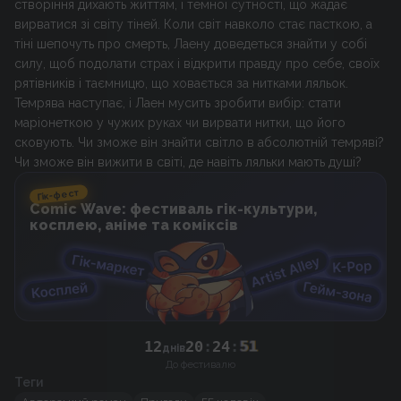
створіння дихають життям, і темної сутності, що жадає
вирватися зі світу тіней. Коли світ навколо стає пасткою, а
тіні шепочуть про смерть, Лаену доведеться знайти у собі
силу, щоб подолати страх і відкрити правду про себе, своїх
рятівників і таємницю, що ховається за нитками ляльок.
Темрява наступає, і Лаен мусить зробити вибір: стати
маріонеткою у чужих руках чи вирвати нитки, що його
сковують. Чи зможе він знайти світло в абсолютній темряві?
Чи зможе він вижити в світі, де навіть ляльки мають душі?
Гік-фест
Comic Wave: фестиваль гік-культури,
косплею, аніме та коміксів
12
20
:
24
:
51
днів
До фестивалю
Теги