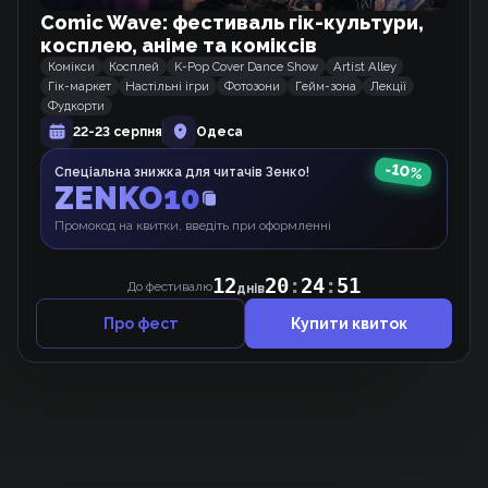
Comic Wave: фестиваль гік-культури,
Домогосподарка першого рівня.
косплею, аніме та коміксів
Вебкомікс
Комікси
Косплей
K-Pop Cover Dance Show
Artist Alley
Гік-маркет
Настільні ігри
Фотозони
Гейм-зона
Лекції
Фудкорти
22-23 серпня
Одеса
Від Солдата до Монарха
Манхва
-
10
%
Спеціальна знижка для читачів Зенко!
ZENKO10
Промокод на квитки, введіть при оформленні
Межа Можливого
Мальопис
12
20
:
24
:
51
До фестивалю
днів
Про фест
Купити квиток