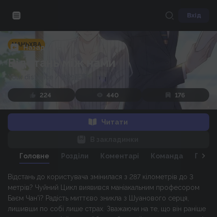
Вхід
МАНЬХВА
Назад
Відстань між нами
Your distance
/
你的距离
224
440
176
Читати
В закладинки
Головне
Розділи
Коментарі
Команда
Персо
Відстань до користувача змінилася з 287 кілометрів до 3
метрів? Чуйний Цикл виявився маніакальним професором
Баєм Чан'ї? Радість миттєво зникла з Шуанового серця,
лишивши по собі лише страх. Зважаючи на те, що він раніше