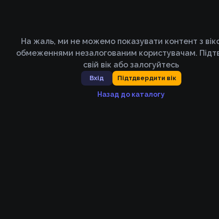
На жаль, ми не можемо показувати контент з ві
обмеженнями незалогованим користувачам. Підт
свій вік або залогуйтесь
Вхід
Підтдвердити вік
Назад до каталогу