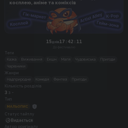
косплею, аніме та коміксів
15
17
:
42
:
10
днів
До фестивалю
Теги
Казка
Виживання
Екшн
Магія
Чудовиська
Пригоди
Чарівники
Жанри
Надприродне
Комедія
Фентезі
Пригоди
Кількість розділів
3
з -
Тип
МАЛЬОПИС
Статус тайтлу
Видається
Автор оригіналу