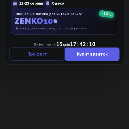
Моргана та Оз
22-23 серпня
Одеса
Вебкомікс
-
10
%
Спеціальна знижка для читачів Зенко!
ZENKO10
Промокод на квитки, введіть при оформленні
15
17
:
42
:
10
До фестивалю
днів
Про фест
Купити квиток
Підтримати проєкт для розвитку