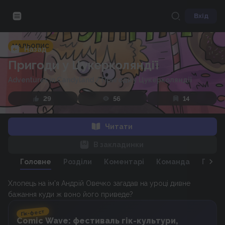
Вхід
МАЛЬОПИС
Назад
Пригоди у Цукерколяндії
Adventures in Candyland
/
Пригоди у Цукерколяндії
29
56
14
Читати
В закладинки
Головне
Розділи
Коментарі
Команда
Персо
Хлопець на ім'я Андрій Овечко загадав на уроці дивне
бажання куди ж воно його приведе?
Гік-фест
Comic Wave: фестиваль гік-культури,