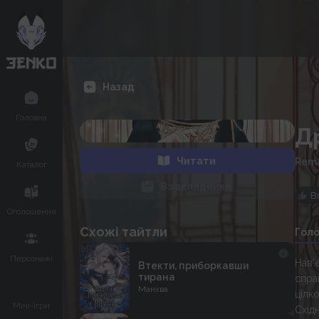
Назад
Головна
Д
Читати
Rema
Каталог
В закладинки
В
Оголошення
Схожі тайтли
Гол
Персонажі
Нав'
Втекти, приборкавши
тирана
спра
Манхва
цілк
Міні-Ігри
Східн