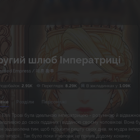
ругий шлюб Імператриці
rried Empress
/
재혼 황후
подобайок:
2.91K
Переглядів:
8.29K
В закладинках у:
1.09K
овне
Розділи
Персонажі
є Еллі Трові була ідеальною імператрицею - розумною й відважно
ведливою до своїх підданих і відданою своєму чоловікові. Вона б
ом задоволена тим, щоб прожити решту своїх днів, як мудра імпе
ої Імперії... Так було поки її чоловік не привів додому коханку.