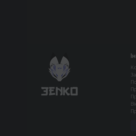
Підтримати проєкт для розвитку
І
крутих нововведень
Ко
Підтримати проєкт
За
По
Пр
Пр
Ві
П