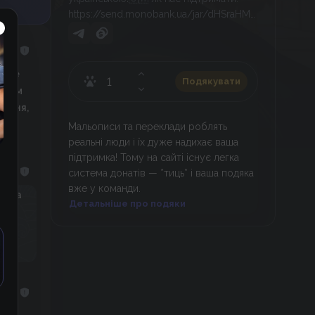
https://send.monobank.ua/jar/dHSraHMT
A Наші соц.мережі:
https://widvalbshky.carrd.co/
у не
Подякувати
телям
ження,
Мальописи та переклади роблять
реальні люди і їх дуже надихає ваша
підтримка! Тому на сайті існує легка
система донатів — *тиць* і ваша подяка
вже у команди.
Рашта
Детальніше про подяки