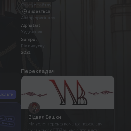
Статус тайтлу
Видається
Автор оригіналу
Alphatart
Художник
Sumpul
Рік випуску
2021
Перекладач
іслати
Відвал Башки
Ми волонтерська команда перекладу
українською!🇺🇦 Як нас підтримати: