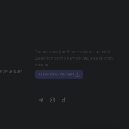
Завантажуй веб-застосунок на свій
девайс просто натиснувши на кнопку
нижче
 командам
Завантажити Сайт