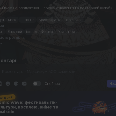
риймаю це розлучення… І прошу схвалення на повторний шлюб».
рії
Магія
ГГ жінка
Аристократія
Чарівники
ри
ма
Джьосей
Історія
Фентезі
Романтика
кість розділів
 -
ентарі
Спойлер
Над
ік-фест
omic Wave: фестиваль гік-
ультури, косплею, аніме та
оміксів