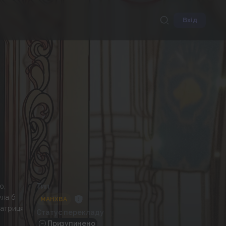
Вхід
ю,
Тип
ула б
МАНХВА
ратриця
Статус перекладу
Призупинено