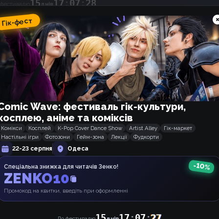
15
17
:
07
:
27
 фестивалю
днів
Гік-фест
2 роки тому
Sie, 何?
Дуже шаблонний твір з картонними гг та сюжетом, том
хочеться навіть приділяти місце у закладинках. Люби
лайтових тайтлів без особливого смислового наванта
зайде.
Comic Wave: фестиваль гік-культури,
Відповісти
7
косплею, аніме та коміксів
АНОНІМКА
2 роки тому
Марево
Комікси
Косплей
K-Pop Cover Dance Show
Artist Alley
Гік-маркет
І за саму бісячого персонажа нагороду получає місс 
Настільні ігри
Фотозони
Гейм-зона
Лекції
Фудкорти
*похлопаем*
22-23 серпня
Одеса
Облески облески цій жінці йопт.........
-
10
%
Спеціальна знижка для читачів Зенко!
Дякую за переклад)))🤗
ZENKO10
Відповісти
10
Промокод на квитки, введіть при оформленні
2 роки тому
крекер
15
17
:
07
:
27
До фестивалю