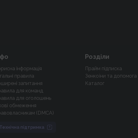
нфо
Розділи
рисна інформація
Прайм підписка
гальні правила
Зенкоїни та допомога
ширені запитання
Каталог
авила для команд
авила для оголошень
кові обмеження
равовласникам (DMCA)
Технічна підтримка