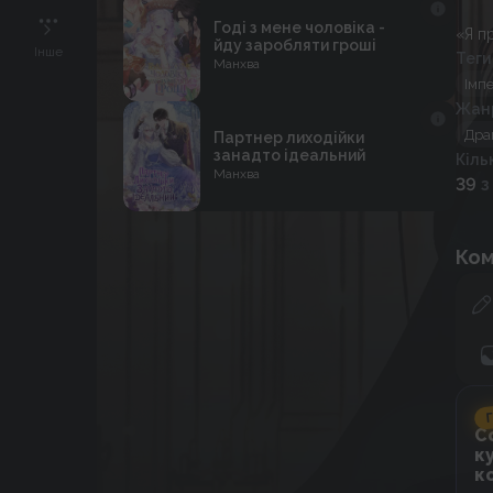
Годі з мене чоловіка -
«Я п
йду заробляти гроші
Інше
Теги
Манхва
Імпе
Жан
Дра
Партнер лиходійки
занадто ідеальний
Кіль
Манхва
39
з
Ком
Г
C
к
к