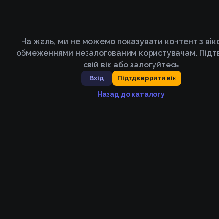
На жаль, ми не можемо показувати контент з ві
обмеженнями незалогованим користувачам. Підт
свій вік або залогуйтесь
Вхід
Підтдвердити вік
Назад до каталогу