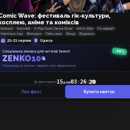
Дякую "Ічіґо" за роботу над цим ваншотом
Comic Wave: фестиваль гік-культури,
косплею, аніме та коміксів
Комікси
Косплей
K-Pop Cover Dance Show
Artist Alley
Гік-маркет
Настільні ігри
Фотозони
Гейм-зона
Лекції
Фудкорти
22-23 серпня
Одеса
-
10
%
Спеціальна знижка для читачів Зенко!
ZENKO10
Промокод на квитки, введіть при оформленні
Відповісти
0
15
03
:
26
:
20
До фестивалю
днів
Про фест
Купити квиток