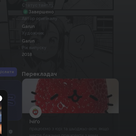
Статус тайтлу
Завершено
Автор оригіналу
Garun
Художник
Garun
Рік випуску
2018
іслати
Перекладач
Ічіґо
працюємо з юрі та шьоджьо-аєм, якщо
маєте бажання працювати з нами