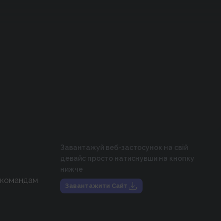
Завантажуй веб-застосунок на свій
девайс просто натиснувши на кнопку
нижче
 командам
Завантажити Сайт