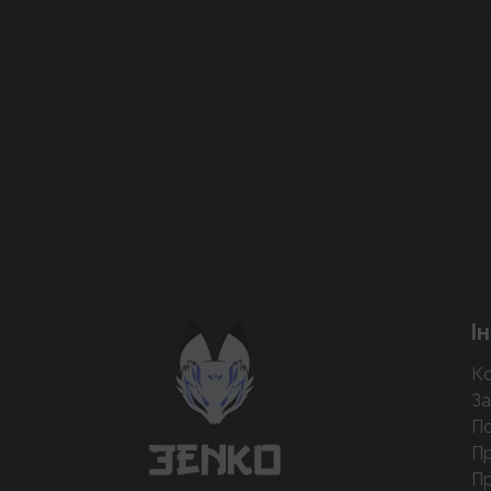
Підтримати проєкт для розвитку
І
крутих нововведень
Ко
Підтримати проєкт
За
По
Пр
Пр