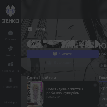
Назад
Головна
Юр
Читати
Child
Каталог
В закладинки
В
Оголошення
Схожі тайтли
Гол
Персонажі
Коро
Повсякденне життя з
рабинею-суккубом
Теги
Вебкомікс
Ген
Міні-Ігри
Епі