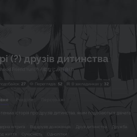
і (?) друзів дитинства
hood Friend Yuri(?)
/
幼なじみ百合(?)
подобайок:
27
Переглядів:
52
В закладинках у:
32
овне
Розділи
Персонажі
тенька історія про друзів дитинства, яким подобаються дівчата.
дерна інтрига
Від друзів до коханців
Друзі дитинства
Дружба
зод життя
Сучасність
Однолітки