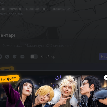
ри
шот
Комедія
Повсякденність
Шьоджьо-ай
кість розділів
ентарі
Спойлер
Над
ік-фест
omic Wave: фестиваль гік-
Гік-фест
ультури, косплею, аніме та
оміксів
15
03
:
26
:
20
 фестивалю
днів
✞ALUCARD✞
6 місяців тому
Мисливець