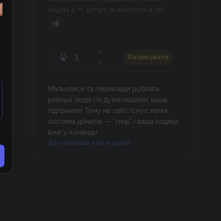
пишіть в тґ, деталі та контакти в тґк
@ichigowlw
Подякувати
Мальописи та переклади роблять
реальні люди і їх дуже надихає ваша
підтримка! Тому на сайті існує легка
система донатів — *тиць* і ваша подяка
вже у команди.
Детальніше про подяки