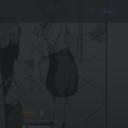
Вхід
Тип
МАНҐА
Статус перекладу
Завершено