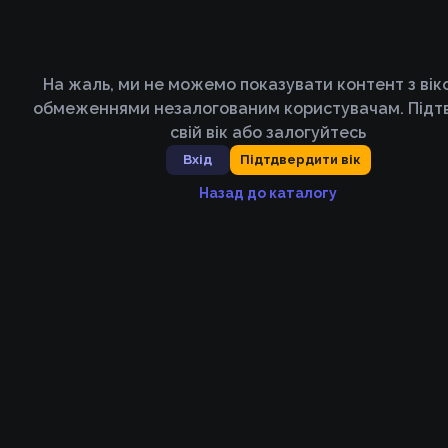
На жаль, ми не можемо показувати контент з ві
обмеженнями незалогованим користувачам. Підт
свій вік або залогуйтесь
Вхід
Підтдвердити вік
Назад до каталогу