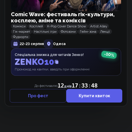
Схожі тайтли
Comic Wave: фестиваль гік-культури,
косплею, аніме та коміксів
Терпіння, Моя Леді!
Комікси
Косплей
K-Pop Cover Dance Show
Artist Alley
Манхва
Гік-маркет
Настільні ігри
Фотозони
Гейм-зона
Лекції
Фудкорти
22-23 серпня
Одеса
-
10
Моргана та Оз
%
Спеціальна знижка для читачів Зенко!
ZENKO10
Вебкомікс
Промокод на квитки, введіть при оформленні
Лиходійка змінює жанр!
12
17
:
33
:
48
До фестивалю
днів
Манхва
Про фест
Купити квиток