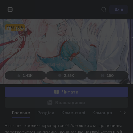
Вхід
МАНХВА
Назад
Симбіоз між кроликом та чорною
пантерою
A Symbiotic Relationship Between A Rabbit And A Black
Panther
/
토끼와 흑표범의 공생 관계
1.41K
2.55K
160
Читати
В закладинки
Головне
Розділи
Коментарі
Команда
Персо
Віві - це... кролик-перевертень?! Але як істота, що повинна
перетворитися на людину, вона зазнає невдачі через що її