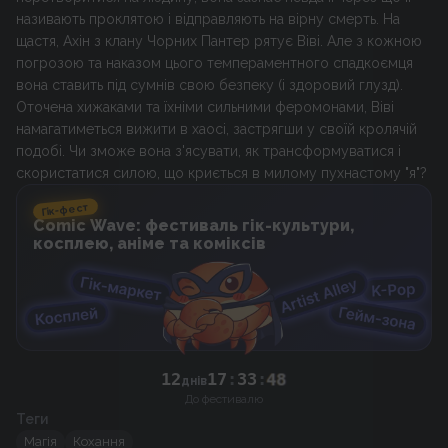
називають проклятою і відправляють на вірну смерть. На
щастя, Ахін з клану Чорних Пантер рятує Віві. Але з кожною
погрозою та наказом цього темпераментного спадкоємця
вона ставить під сумнів свою безпеку (і здоровий глузд).
Оточена хижаками та їхніми сильними феромонами, Віві
намагатиметься вижити в хаосі, застрягши у своїй кролячій
подобі. Чи зможе вона з'ясувати, як трансформуватися і
скористатися силою, що криється в милому пухнастому "я"?
Гік-фест
Comic Wave: фестиваль гік-культури,
косплею, аніме та коміксів
12
17
:
33
:
48
днів
До фестивалю
Теги
Магія
Кохання