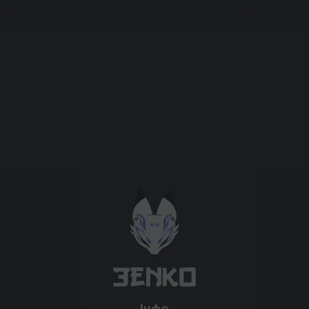
Підтримати проєкт для розвитку
крутих нововведень
Підтримати проєкт
Інфо