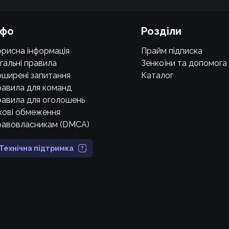
нфо
Розділи
рисна інформація
Прайм підписка
гальні правила
Зенкоїни та допомога
ширені запитання
Каталог
авила для команд
авила для оголошень
кові обмеження
равовласникам (DMCA)
Технічна підтримка