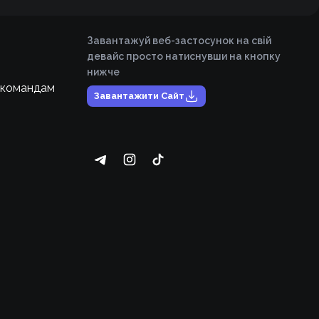
Завантажуй веб-застосунок на свій
девайс просто натиснувши на кнопку
нижче
 командам
Завантажити Сайт