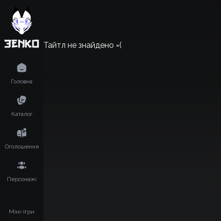
Тайтл не знайдено =(
Головна
Каталог
Оголошення
Персонажі
Міні-Ігри