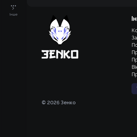
Підтримати проєкт для розвитку
Інше
І
крутих нововведень
Ко
Підтримати проєкт
За
По
Пр
Пр
Ві
П
©
2026
Зенко