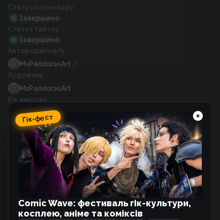
Статус перекладу
Завершено
Статус тайтлу
Завершено
Автор оригіналу
MsPandorasArt
Художник
MsPandorasArt
Рік випуску
2022
Гік-фест
Схожі тайтли
Терпіння, Моя Леді!
Манхва
Comic Wave: фестиваль гік-культури,
косплею, аніме та коміксів