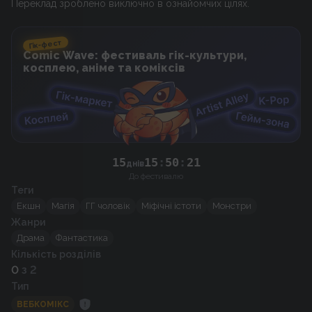
Переклад зроблено виключно в ознайомчих цілях.
Гік-фест
Comic Wave: фестиваль гік-культури,
косплею, аніме та коміксів
15
15
:
50
:
21
днів
До фестивалю
Теги
Екшн
Магія
ГГ чоловік
Міфічні істоти
Монстри
Жанри
Драма
Фантастика
Кількість розділів
0
з 2
Тип
ВЕБКОМІКС