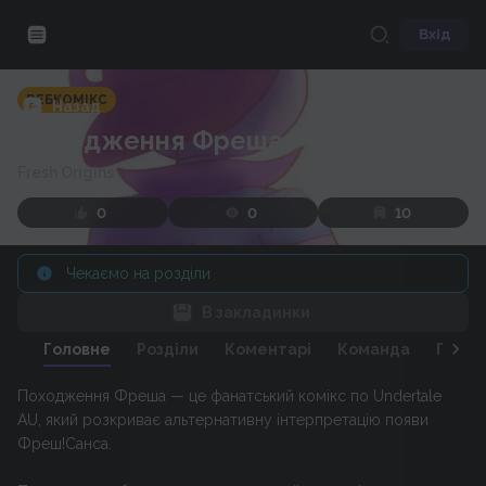
Вхід
ВЕБКОМІКС
Назад
Походження Фреша
Fresh Origins
0
0
10
Чекаємо на розділи
В закладинки
Головне
Розділи
Коментарі
Команда
Персо
Походження Фреша — це фанатський комікс по Undertale
AU, який розкриває альтернативну інтерпретацію появи
Фреш!Санса.