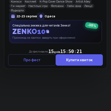
Комікси
Косплей
K-Pop Cover Dance Show
Artist Alley
До зустрічі, мій королю
Гік-маркет
Настільні ігри
Фотозони
Гейм-зона
Лекції
Маньхва
Фудкорти
22-23 серпня
Одеса
-
10
%
Спеціальна знижка для читачів Зенко!
ZENKO10
Від Солдата до Монарха
Манхва
Промокод на квитки, введіть при оформленні
15
15
:
50
:
20
До фестивалю
днів
Про фест
Купити квиток