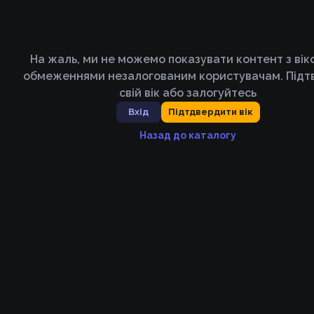
На жаль, ми не можемо показувати контент з ві
обмеженнями незалогованим користувачам. Підт
свій вік або залогуйтесь
Вхід
Підтдвердити вік
Назад до каталогу