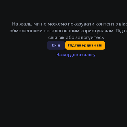
На жаль, ми не можемо показувати контент з ві
обмеженнями незалогованим користувачам. Підт
свій вік або залогуйтесь
Вхід
Підтдвердити вік
Назад до каталогу