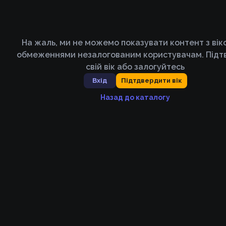
На жаль, ми не можемо показувати контент з ві
обмеженнями незалогованим користувачам. Підт
свій вік або залогуйтесь
Вхід
Підтдвердити вік
Назад до каталогу