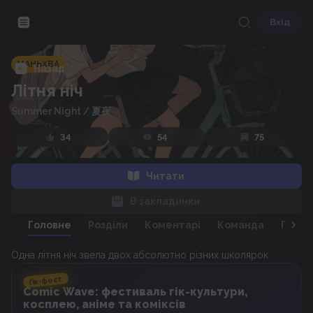
Вхід
МАНЬХВА
Назад
Літня ніч
Summer Night
/
夏夜
34
54
75
Читати
В закладинки
Головне
Розділи
Коментарі
Команда
Персо
Одна літня ніч звела двох абсолютно різних школярок.
Гік-фест
Comic Wave: фестиваль гік-культури,
косплею, аніме та коміксів