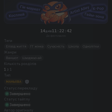
14
11
:
22
:
41
днів
До фестивалю
Теги
Епізод життя
ГГ жінка
Сучасність
Школа
Однолітки
Жанри
Ваншот
Шьоджьо-ай
Кількість розділів
1
з 1
Тип
МАНЬХВА
Статус перекладу
Завершено
Статус тайтлу
Завершено
Автор оригіналу