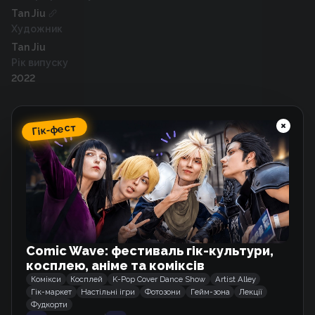
Tan Jiu
Художник
Tan Jiu
Рік випуску
2022
Гік-фест
Схожі тайтли
Дочка Зла і Міс Диявол
Маньхва
Я кохаю Емі
Comic Wave: фестиваль гік-культури,
Манхва
косплею, аніме та коміксів
Комікси
Косплей
K-Pop Cover Dance Show
Artist Alley
Гік-маркет
Настільні ігри
Фотозони
Гейм-зона
Лекції
Фудкорти