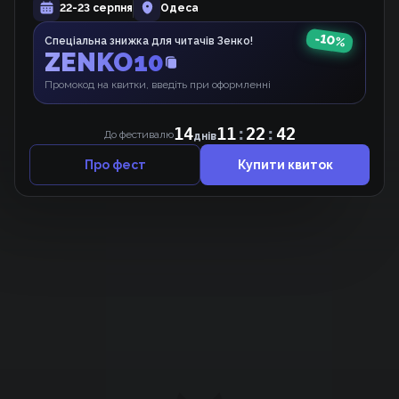
Хіба це не тиждень поцілунків Ніджіки?
22-23 серпня
Одеса
Манґа
-
10
%
Спеціальна знижка для читачів Зенко!
ZENKO10
Промокод на квитки, введіть при оформленні
14
11
:
22
:
42
До фестивалю
днів
Про фест
Купити квиток
Підтримати проєкт для розвитку