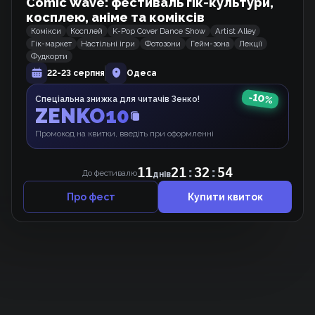
Comic Wave: фестиваль гік-культури,
Манхва
косплею, аніме та коміксів
Комікси
Косплей
K-Pop Cover Dance Show
Artist Alley
Гік-маркет
Настільні ігри
Фотозони
Гейм-зона
Лекції
Фудкорти
До зустрічі, мій королю
22-23 серпня
Одеса
Маньхва
-
10
%
Спеціальна знижка для читачів Зенко!
ZENKO10
Промокод на квитки, введіть при оформленні
Якщо зняти маску доброго героя
Манхва
11
21
:
32
:
54
До фестивалю
днів
Про фест
Купити квиток