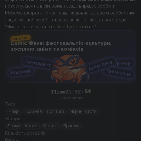
повернулася на вісім років назад і вирішує зробити
Міхаеліса, короля гомункулів і чудовиська, своїм особистим
лицарем, щоб запобігти повстанню та гибелі свого роду.
"Міхаелісе, ти мені потрібен. Дуже сильно."
Гік-фест
Comic Wave: фестиваль гік-культури,
косплею, аніме та коміксів
11
21
:
32
:
54
днів
До фестивалю
Теги
Імперії
Кохання
Політика
Міфічні істоти
Жанри
Драма
Історія
Фентезі
Пригоди
Кількість розділів
64
з -