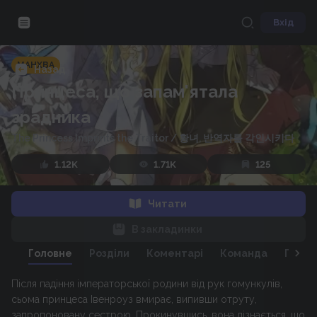
Вхід
МАНХВА
Назад
Принцеса, що запам'ятала
зрадника
The Princess Imprints the Traitor
/
황녀, 반역자를 각인시키다
1.12K
1.71K
125
Читати
В закладинки
Головне
Розділи
Коментарі
Команда
Персо
Після падіння імператорської родини від рук гомункулів,
сьома принцеса Івенроуз вмирає, випивши отруту,
запропоновану сестрою. Прокинувшись, вона дізнається, що