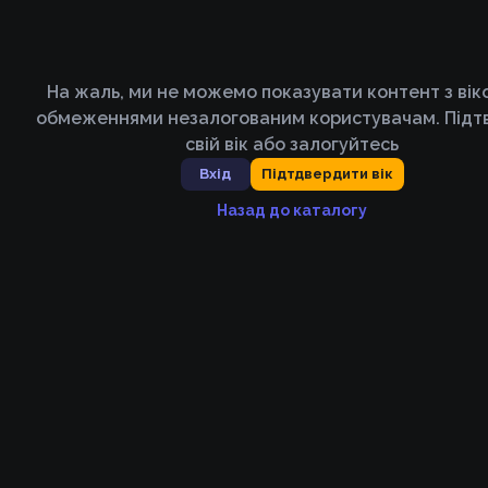
На жаль, ми не можемо показувати контент з ві
обмеженнями незалогованим користувачам. Підт
свій вік або залогуйтесь
Вхід
Підтдвердити вік
Назад до каталогу