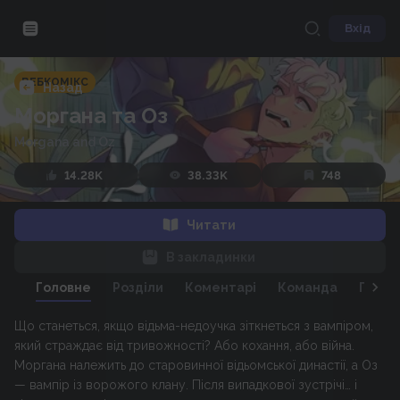
Вхід
ВЕБКОМІКС
Назад
Моргана та Оз
Morgana and Oz
14.28K
38.33K
748
Читати
В закладинки
Головне
Розділи
Коментарі
Команда
Персо
Що станеться, якщо відьма-недоучка зіткнеться з вампіром,
який страждає від тривожності? Або кохання, або війна.
Моргана належить до старовинної відьомської династії, а Оз
— вампір із ворожого клану. Після випадкової зустрічі… і