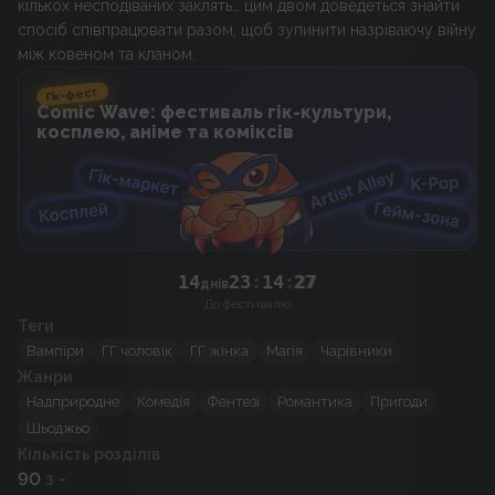
кількох несподіваних заклять… цим двом доведеться знайти
спосіб співпрацювати разом, щоб зупинити назріваючу війну
між ковеном та кланом.
Гік-фест
Comic Wave: фестиваль гік-культури,
косплею, аніме та коміксів
14
23
:
14
:
27
днів
До фестивалю
Теги
Вампіри
ГГ чоловік
ГГ жінка
Магія
Чарівники
Жанри
Надприродне
Комедія
Фентезі
Романтика
Пригоди
Шьоджьо
Кількість розділів
90
з -