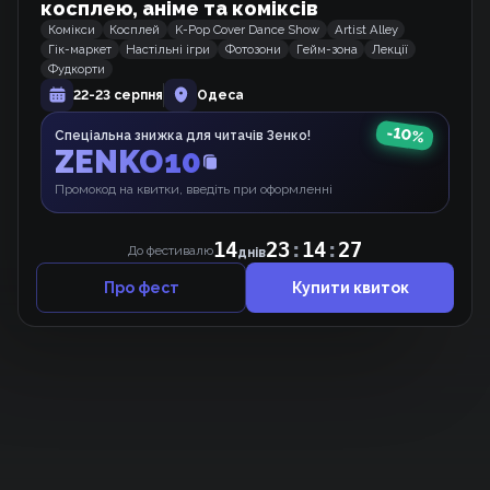
косплею, аніме та коміксів
Комікси
Косплей
K-Pop Cover Dance Show
Artist Alley
Гік-маркет
Настільні ігри
Фотозони
Гейм-зона
Лекції
Лиходійка змінює жанр!
Фудкорти
Манхва
22-23 серпня
Одеса
-
10
%
Спеціальна знижка для читачів Зенко!
ZENKO10
Принцеса-віщунка
Промокод на квитки, введіть при оформленні
Манхва
14
23
:
14
:
27
До фестивалю
днів
Про фест
Купити квиток