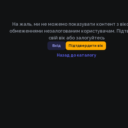
На жаль, ми не можемо показувати контент з ві
обмеженнями незалогованим користувачам. Підт
свій вік або залогуйтесь
Вхід
Підтдвердити вік
Назад до каталогу