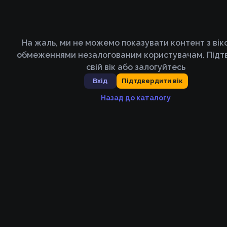
На жаль, ми не можемо показувати контент з ві
обмеженнями незалогованим користувачам. Підт
свій вік або залогуйтесь
Вхід
Підтдвердити вік
Назад до каталогу