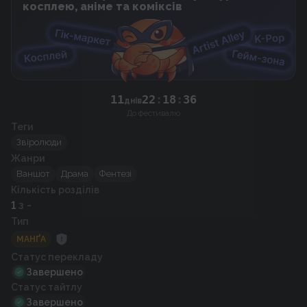
косплею, аніме та коміксів
11
22
:
18
:
35
днів
До фестивалю
Теги
Звіролюди
Жанри
Ваншот
Драма
Фентезі
Кількість розділів
1
з -
Тип
МАНҐА
Статус перекладу
Завершено
Статус тайтлу
Завершено