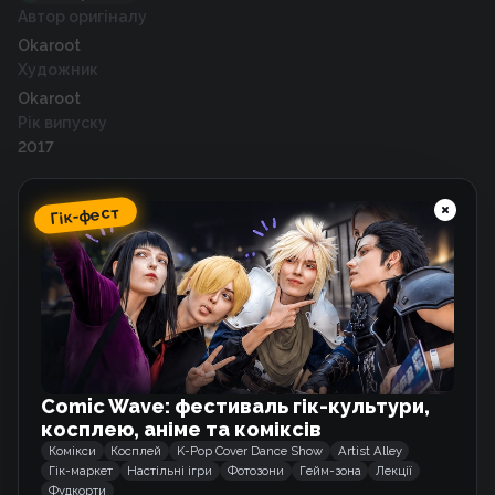
Автор оригіналу
Okaroot
Художник
Okaroot
Рік випуску
2017
Гік-фест
Схожі тайтли
Я думала, це звичайний ісекай
Манхва
Comic Wave: фестиваль гік-культури,
Лиходійка змінює жанр!
косплею, аніме та коміксів
Манхва
Комікси
Косплей
K-Pop Cover Dance Show
Artist Alley
Гік-маркет
Настільні ігри
Фотозони
Гейм-зона
Лекції
Фудкорти