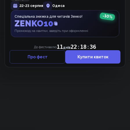
22-23 серпня
Одеса
Секрет леді
Манхва
-
10
%
Спеціальна знижка для читачів Зенко!
ZENKO10
Промокод на квитки, введіть при оформленні
11
22
:
18
:
36
До фестивалю
днів
Про фест
Купити квиток