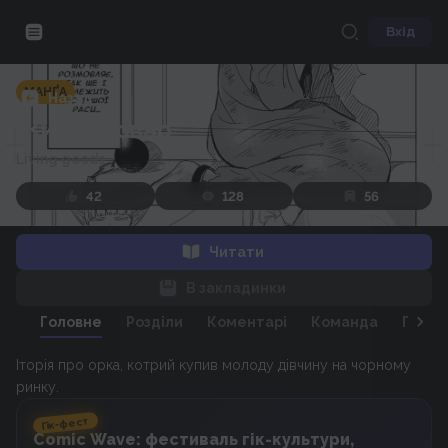
Вхід
МАНҐА
Назад
Живий товар
Living goods
42
128
56
Читати
В закладинки
Головне
Розділи
Коментарі
Команда
Персо
Іторія про орка, котрий купив молоду дівчину на чорному
Гік-фест
Comic Wave: фестиваль гік-культури,