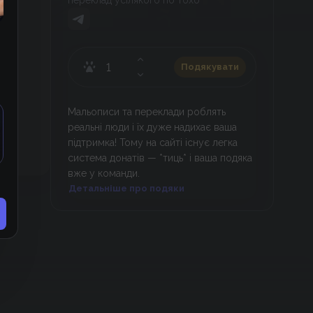
переклад усілякого по тохо
Подякувати
Мальописи та переклади роблять
реальні люди і їх дуже надихає ваша
підтримка! Тому на сайті існує легка
система донатів — *тиць* і ваша подяка
вже у команди.
Детальніше про подяки