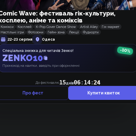
Comic Wave: фестиваль гік-культури,
косплею, аніме та коміксів
Комікси
Косплей
K-Pop Cover Dance Show
Artist Alley
Гік-маркет
Настільні ігри
Фотозони
Гейм-зона
Лекції
Фудкорти
22-23 серпня
Одеса
-
10
%
Спеціальна знижка для читачів Зенко!
ZENKO10
Щось ніхто не коментує, може, почнемо 👉👈 ?
Промокод на квитки, введіть при оформленні
15
06
:
14
:
24
До фестивалю
днів
Про фест
Купити квиток