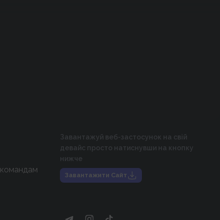
Завантажуй веб-застосунок на свій
девайс просто натиснувши на кнопку
нижче
 командам
Завантажити Сайт