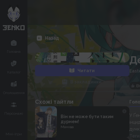
Назад
Головна
Д
Читати
East
Каталог
В закладинки
В
Оголошення
Схожі тайтли
Гол
Персонажі
У Ґе
Він не може бути таким
дурнем!
інци
Манхва
думк
Міні-Ігри
Теги