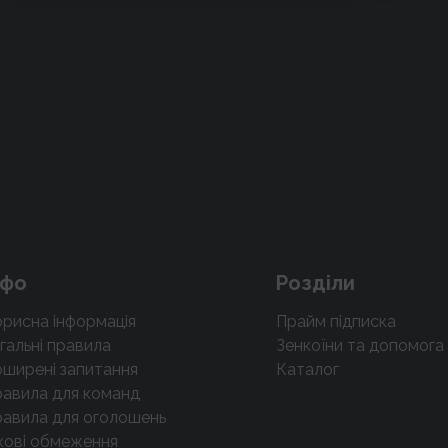
нфо
Розділи
рисна інформація
Прайм підписка
гальні правила
Зенкоїни та допомога
ширені запитання
Каталог
авила для команд
авила для оголошень
кові обмеження