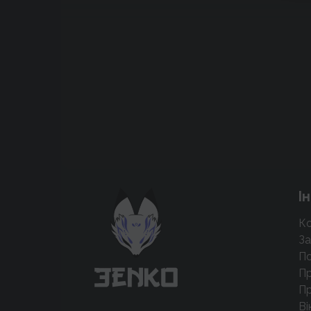
Підтримати проєкт для розвитку
І
крутих нововведень
Ко
Підтримати проєкт
За
По
Пр
Пр
Ві