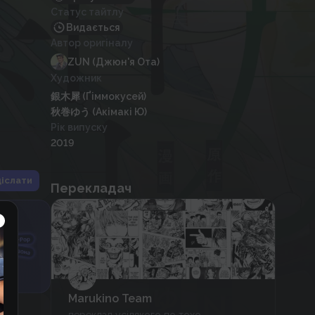
Статус тайтлу
Видається
Автор оригіналу
ZUN (Джюн'я Ота)
Художник
銀木犀 (Ґіммокусей)
秋巻ゆう (Акімакі Ю)
Рік випуску
2019
іслати
Перекладач
Marukino Team