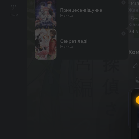
Маг
Принцеса-віщунка
Жан
Інше
Манхва
Дра
Кіль
24
з
Секрет леді
Манхва
Ком
Г
C
к
к
До