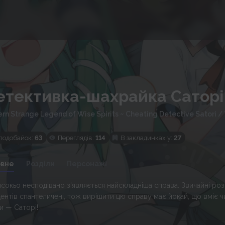
етективка-шахрайка Саторі
ern Strange Legend of Wise Spirits ~ Cheating Detective Satori
/
подобайок:
63
Переглядів:
114
В закладинках у:
27
овне
Розділи
Персонажі
нсокьо несподівано з'являється найскладніша справа. Звичайні роз
дентів спантеличені, тож вирішити цю справу має йокай, що вміє ч
и — Саторі!