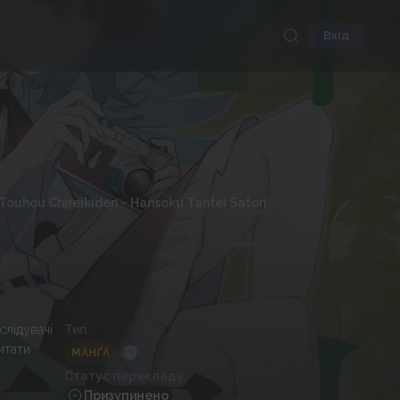
Вхід
Touhou Chireikiden ~ Hansoku Tantei Satori
слідувачі
Тип
итати
МАНҐА
Статус перекладу
Призупинено