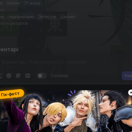
ія
Злочин
ГГ жінка
ри
ма
Надприродне
Детектив
Шьонен
кість розділів
 -
ентарі
Спойлер
Над
ік-фест
Гік-фест
omic Wave: фестиваль гік-
ультури, косплею, аніме та
оміксів
15
06
:
14
:
24
 фестивалю
днів