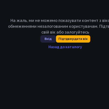
На жаль, ми не можемо показувати контент з ві
обмеженнями незалогованим користувачам. Підт
свій вік або залогуйтесь
Вхід
Підтдвердити вік
Назад до каталогу