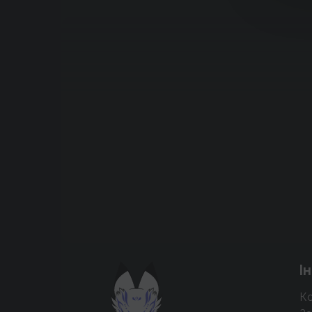
Підтримати проєкт для розвитку
І
крутих нововведень
Ко
Підтримати проєкт