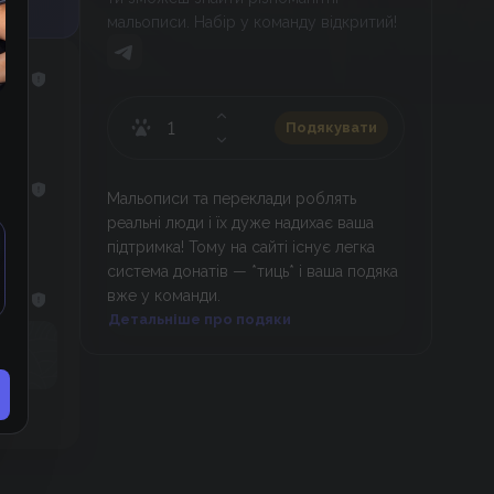
мальописи. Набір у команду відкритий!
Подякувати
Мальописи та переклади роблять
реальні люди і їх дуже надихає ваша
підтримка! Тому на сайті існує легка
система донатів — *тиць* і ваша подяка
вже у команди.
Детальніше про подяки