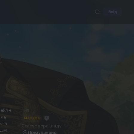
Вхід
Лейлін
Тип
я в
МАНХВА
йлін
Статус перекладу
цька
Призупинено