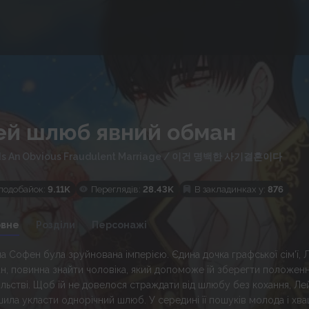
ей шлюб явний обман
 Is An Obvious Fraudulent Marriage
/
이건 명백한 사기결혼이다
подобайок:
9.11K
Переглядів:
28.43K
В закладинках у:
876
овне
Розділи
Персонажі
на Софен була зруйнована імперією. Єдина дочка графської сім'ї, 
н, повинна знайти чоловіка, який допоможе їй зберегти положенн
ільстві. Щоб їй не довелося страждати від шлюбу без кохання, Ле
шила укласти однорічний шлюб. У середині її пошуків молода і хва