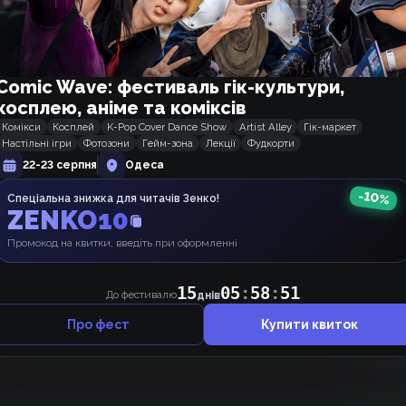
15
05
:
58
:
50
 фестивалю
днів
Пані Софі
Пані Софі
рік тому
Фанатка
Comic Wave: фестиваль гік-культури,
Сумно, що закинули переклад((
косплею, аніме та коміксів
Комікси
Косплей
K-Pop Cover Dance Show
Artist Alley
Гік-маркет
Відповісти
2
Настільні ігри
Фотозони
Гейм-зона
Лекції
Фудкорти
2 роки тому
🎀Уляночко🎀
22-23 серпня
Одеса
Дякую за переклад чудової манхви
-
10
%
Спеціальна знижка для читачів Зенко!
ZENKO10
Відповісти
1
Промокод на квитки, введіть при оформленні
АНОНІМКА
2 роки тому
Марево
Дякую^.^
50
15
05
:
58
:
До фестивалю
днів
Оцінка 9/10
Про фест
Купити квиток
Відповісти
1