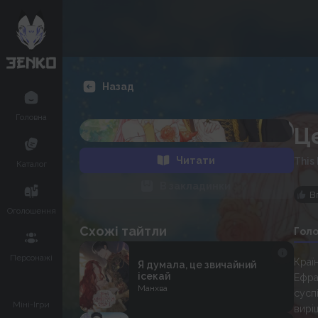
Назад
Головна
Ц
Читати
This
Каталог
В закладинки
В
Оголошення
Схожі тайтли
Гол
Персонажі
Краї
Я думала, це звичайний
ісекай
Ефра
Манхва
сусп
Міні-Ігри
вирі