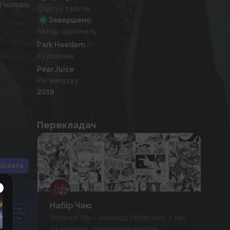
 чоловік
Статус тайтлу
Завершено
Автор оригіналу
Park Haedam
Художник
Pear Juice
Рік випуску
2019
Перекладач
іслати
Набір Чаю
Вітаємо! Ми – команда Набір чаю! У нас
ти зможеш знайти різноманітні