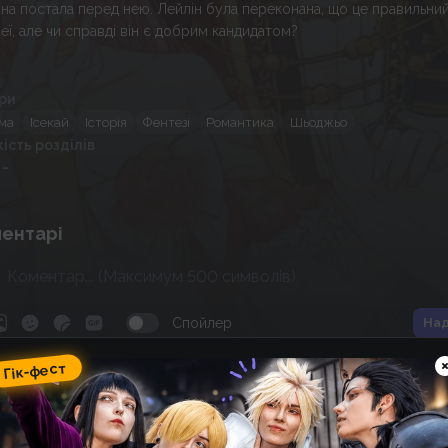
на постала перед нею. Лейлін була переконана, що це правильний
неї, але чи справді він є добрим кандидатом?
ри
ма
Ісекай
Історія
Фентезі
Романтика
Шьоджьо
кість розділів
 -
ентарі
Спойлер
Над
Гік-фест
ік-фест
omic Wave: фестиваль гік-
ультури, косплею, аніме та
оміксів