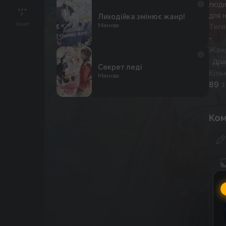
люди
для 
Лиходійка змінює жанр!
Інше
Манхва
Теги
-
Жан
Дра
Секрет леді
Кіль
Манхва
89
з
Ком
Г
C
к
к