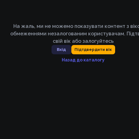
На жаль, ми не можемо показувати контент з ві
обмеженнями незалогованим користувачам. Підт
свій вік або залогуйтесь
Вхід
Підтдвердити вік
Назад до каталогу