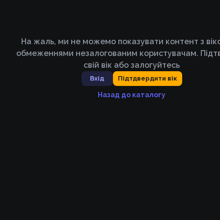
На жаль, ми не можемо показувати контент з ві
обмеженнями незалогованим користувачам. Підт
свій вік або залогуйтесь
Вхід
Підтдвердити вік
Назад до каталогу