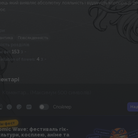
рець який виявляє абсолютну лояльність і відданість корпорації, де
ює.
ри
антика
Повсякденність
кість розділів
153
з -
ні феї
:
4
з -
ellation of flowers
:
ентарі
Спойлер
Над
ік-фест
omic Wave: фестиваль гік-
ультури, косплею, аніме та