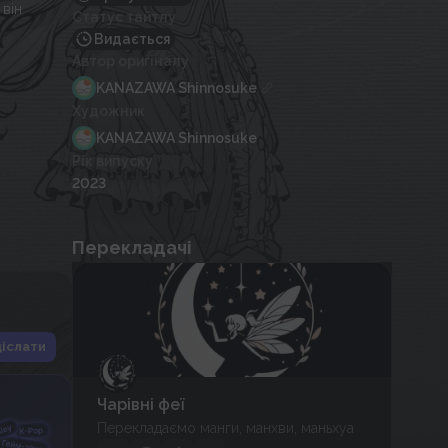
 він
Статус тайтлу
Видається
Автор оригіналу
KANAZAWA Shinnosuke
Художник
KANAZAWA Shinnosuke
Рік випуску
2023
Перекладачі
іслати
Чарівні феї
Перекладаємо манги, манхви, маньхуа