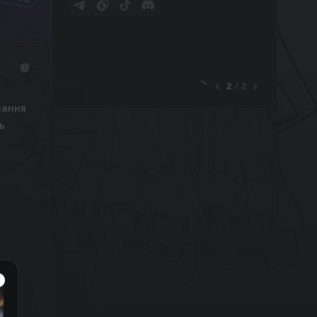
2
/
2
нання
ь