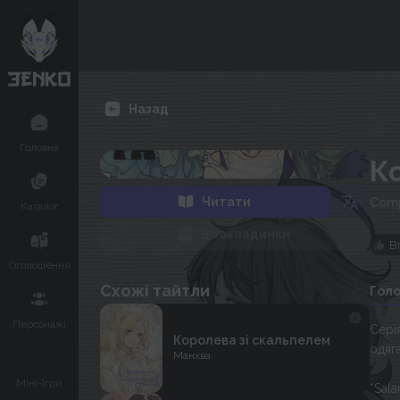
Назад
Головна
К
Читати
Comp
Каталог
В закладинки
В
Оголошення
Схожі тайтли
Гол
Персонажі
Серія
Королева зі скальпелем
одяг
Манхва
Міні-Ігри
*Sala