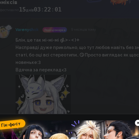
оміксів
15
03
:
22
:
00
 фестивалю
днів
9 місяців тому
Varenychok
Реакціонерка
Блін, це так мі-мі-мі ദ്ദി˶˃ ᵕ ˂ )✧
Насправді дуже прикольно, що тут любов навіть без з
статі, бо оці всі стереотипи.. 🙄 Просто виглядає як щос
новеньке:3
Вдячна за переклад<3
Гік-фест
Відповісти
5