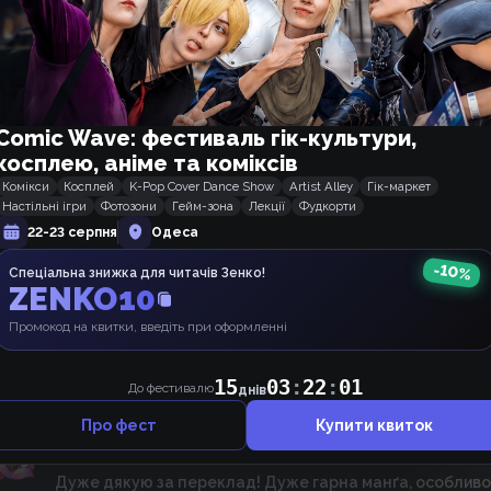
9 місяців тому
Бейтім
Подякунка
Дякую за переклад!!❤️💐
Відповісти
2
Comic Wave: фестиваль гік-культури,
10 місяців тому
Кіора
Подякунка
косплею, аніме та коміксів
Тільки в мене крашиться обкладинка на сайті? Усі інші
Комікси
Косплей
K-Pop Cover Dance Show
Artist Alley
Гік-маркет
нормально відображаються..
Настільні ігри
Фотозони
Гейм-зона
Лекції
Фудкорти
22-23 серпня
Одеса
-
10
%
Спеціальна знижка для читачів Зенко!
ZENKO10
Промокод на квитки, введіть при оформленні
15
03
:
22
:
00
До фестивалю
днів
Відповісти
1
Про фест
Купити квиток
рік тому
Lilac ☆彡
Марево
Дуже дякую за переклад! Дуже гарна манґа, особливо