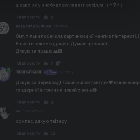
цікаво, як у них буде виглядати весілля （＾∇＾）
Відповісти
3
рік тому
повелитель 👁️чка
Омг, тільки побачила картинки цієї манги в пінтересті, і
бачу її в рекомендаціях. Думаю це знак))
Дякую за працю 🙏🏻
Відповісти
7
рік тому
MOONKITSUNE
Відьма
Дякую за переклад! Такий милий тайтлик💖 взяли жанр
гендерної інтриги на новий рівень😎
Відповісти
4
2 роки тому
44
оо клас, дякую твітеру
Відповісти
12