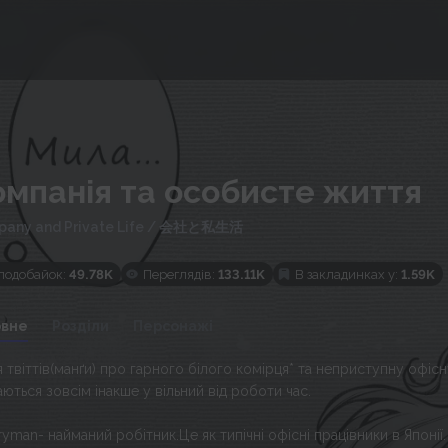
омпанія та особисте життя
any and Private Life
/
会社と私生活
подобайок:
49.78K
Переглядів:
133.11K
В закладинках у:
1.59K
овне
Розділи
Персонажі
 твіттів(манґи) про гарного білого комірця* та неприступну офісну
аються зовсім інакше у вільний від роботи час.
ryman- найманий робітник.Це як типічні офісні працівники в Японії.