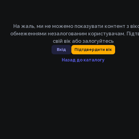
На жаль, ми не можемо показувати контент з ві
обмеженнями незалогованим користувачам. Підт
свій вік або залогуйтесь
Вхід
Підтдвердити вік
Назад до каталогу