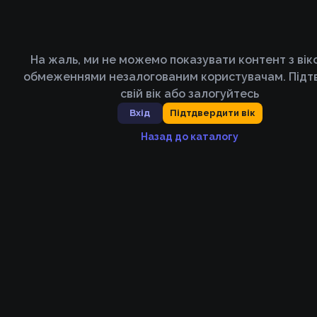
На жаль, ми не можемо показувати контент з ві
обмеженнями незалогованим користувачам. Підт
свій вік або залогуйтесь
Вхід
Підтдвердити вік
Назад до каталогу