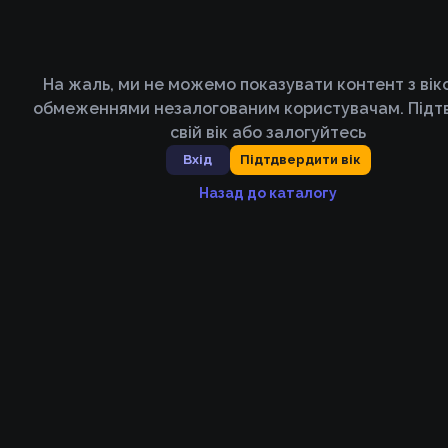
На жаль, ми не можемо показувати контент з ві
обмеженнями незалогованим користувачам. Підт
свій вік або залогуйтесь
Вхід
Підтдвердити вік
Назад до каталогу