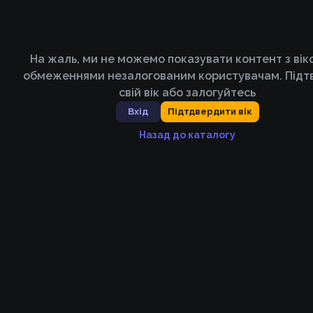
На жаль, ми не можемо показувати контент з ві
обмеженнями незалогованим користувачам. Підт
свій вік або залогуйтесь
Вхід
Підтдвердити вік
Назад до каталогу