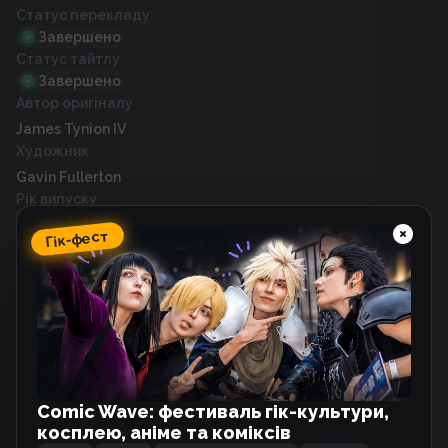
Статус перекладу
Завершено
Статус тайтлу
Завершено
Автор оригіналу
James Tynion IV
Художник
Gavin Fullerton
Рік випуску
2022
Гік-фест
Схожі тайтли
Моторошний кіт
Манґа
Comic Wave: фестиваль гік-культури,
косплею, аніме та коміксів