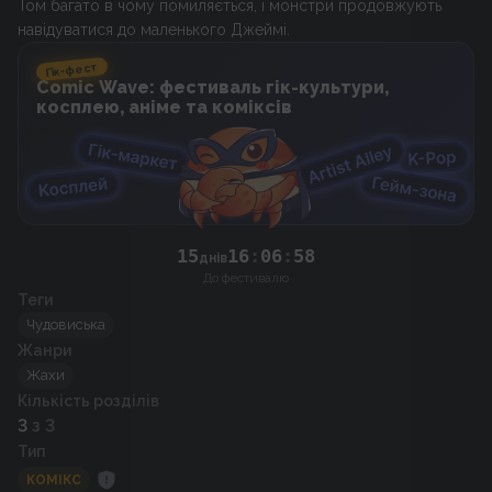
Том багато в чому помиляється, і монстри продовжують
Гік-фест
Comic Wave: фестиваль гік-культури,
косплею, аніме та коміксів
15
16
:
06
:
57
днів
До фестивалю
Теги
Чудовиська
Жанри
Жахи
Кількість розділів
3
з 3
Тип
КОМІКС