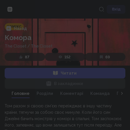
Вхід
КОМІКС
Назад
Комора
The Closet
/
The Closet
87
152
69
Читати
В закладинки
Головне
Розділи
Коментарі
Команда
Персо
Том разом зі своєю сім'єю переїжджає в іншу частину
країни, тягнучи за собою своє минуле. Коли його син
Джеймі бачить монстрів у коморі в спальні, Том заспокоює
його, запевняє, що вони залишаться тут після переїзду. Але