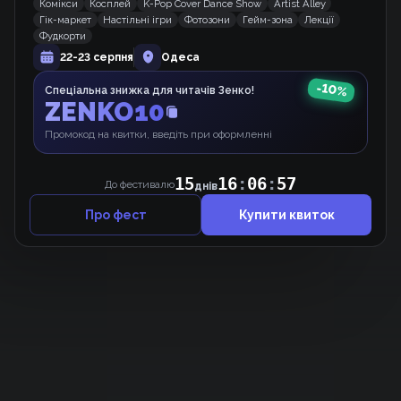
Комікси
Косплей
K-Pop Cover Dance Show
Artist Alley
Вижити як покоївка в грі жахів
Гік-маркет
Настільні ігри
Фотозони
Гейм-зона
Лекції
Манхва
Фудкорти
22-23 серпня
Одеса
-
10
%
Спеціальна знижка для читачів Зенко!
Фантомна Дорога
ZENKO10
Комікс
Промокод на квитки, введіть при оформленні
15
16
:
06
:
57
До фестивалю
днів
Про фест
Купити квиток