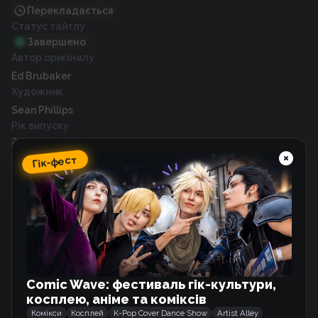
Перекладається
Статус тайтлу
Завершено
Автор оригіналу
Ed Brubaker
Художник
Sean Phillips
Рік випуску
2014
Гік-фест
Схожі тайтли
Краса
Комікс
Comic Wave: фестиваль гік-культури,
косплею, аніме та коміксів
Дилетант
Комікси
Косплей
K-Pop Cover Dance Show
Artist Alley