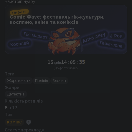
Гік-фест
Comic Wave: фестиваль гік-культури,
косплею, аніме та коміксів
15
14
:
05
:
35
днів
До фестивалю
Теги
Жорстокість
Поліція
Злочин
Жанри
Детектив
Кількість розділів
8
з 12
Тип
КОМІКС
Статус перекладу