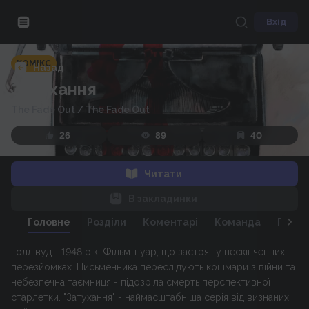
Вхід
КОМІКС
Назад
Затухання
The Fade Out
/
The Fade Out
26
89
40
Читати
В закладинки
Головне
Розділи
Коментарі
Команда
Персо
Голлівуд - 1948 рік. Фільм-нуар, що застряг у нескінченних
перезйомках. Письменника переслідують кошмари з війни та
небезпечна таємниця - підозріла смерть перспективної
старлетки. "Затухання" - наймаcштабніша серія від визнаних