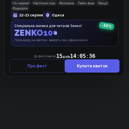
Манхва
Гік-маркет
Настільні ігри
Фотозони
Гейм-зона
Лекції
Фудкорти
22-23 серпня
Одеса
-
10
%
Спеціальна знижка для читачів Зенко!
Бетмен: Пригоди родини Вейнів
ZENKO10
Вебкомікс
Промокод на квитки, введіть при оформленні
15
14
:
05
:
36
До фестивалю
днів
Про фест
Купити квиток