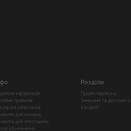
нфо
Розділи
рисна інформація
Прайм підписка
гальні правила
Зенкоїни та допомога
ширені запитання
Каталог
авила для команд
авила для оголошень
кові обмеження