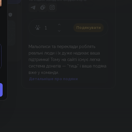
Подякувати
Мальописи та переклади роблять
реальні люди і їх дуже надихає ваша
підтримка! Тому на сайті існує легка
система донатів — *тиць* і ваша подяка
вже у команди.
Детальніше про подяки