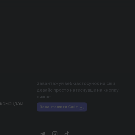
Завантажуй веб-застосунок на свій
девайс просто натиснувши на кнопку
нижче
 командам
Завантажити Сайт