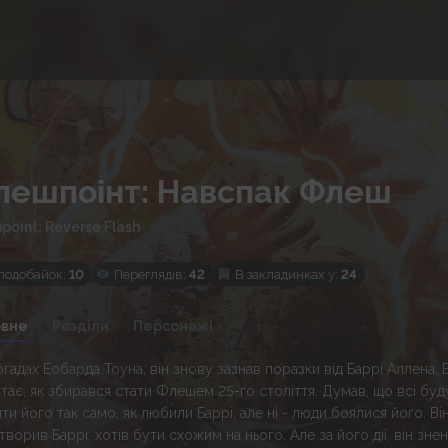
лешпоінт: Навспак Флеш
hpoint: Reverse Flash
подобайок:
10
Переглядів:
42
В закладинках у:
24
овне
Розділи
Персонажі
огадах Еобарда Тоуна, він знову зазнав поразки від Баррі Аллена. 
ятає, як збирався стати Флешем 25-го століття. Думав, що всі буд
ти його так само, як любили Баррі, але ні - люди боялися його. Ві
творив Баррі, хотів бути схожим на нього. Але за його дії, він зне