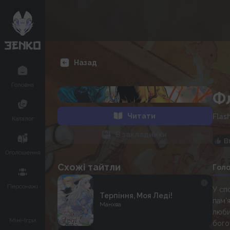
Назад
Головна
Ф
Читати
Flas
Каталог
В закладинки
В
Оголошення
Схожі тайтли
Гол
Персонажі
У сп
Терпіння, Моя Леді!
пам'
Манхва
люби
Міні-Ігри
бого