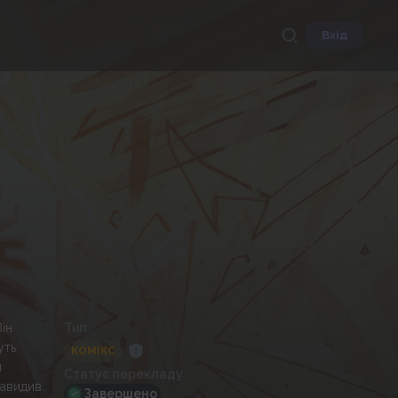
Вхід
Він
Тип
уть
КОМІКС
н
Статус перекладу
навидив
Завершено