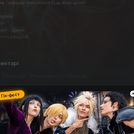
на. І вирішив помститися будь якою ціною!
ерсила
ри
шот
Драма
кість розділів
ентарі
Спойлер
Над
Гік-фест
ік-фест
omic Wave: фестиваль гік-
ультури, косплею, аніме та
оміксів
14
23
:
35
:
12
 фестивалю
днів