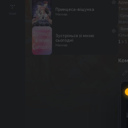
Алле
Теги
Принцеса-віщунка
Інше
Манхва
Суп
Жан
Ван
Кіль
Зустрінься зі мною
сьогодні
1
з 1
Манхва
Ком
Г
C
к
к
До