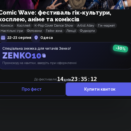
Comic Wave: фестиваль гік-культури,
АНОНІМКА
рік тому
Марево
косплею, аніме та коміксів
Оцінка 5/10 (Увага оцінка кладеться виключно із моїх
Комікси
Косплей
K-Pop Cover Dance Show
Artist Alley
Гік-маркет
Настільні ігри
Фотозони
Гейм-зона
Лекції
Фудкорти
вподобань і може не відповідати вашим "смакам"😊 )
22-23 серпня
Одеса
Дякую за переклад)))
-
10
%
Спеціальна знижка для читачів Зенко!
Відповісти
0
ZENKO10
Промокод на квитки, введіть при оформленні
14
23
:
35
:
11
До фестивалю
днів
Про фест
Купити квиток