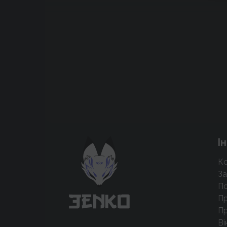
Підтримати проєкт для розвитку
І
крутих нововведень
Ко
Підтримати проєкт
За
По
Пр
Пр
Ві