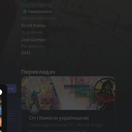
Статус тайтлу
Завершено
Автор оригіналу
Scott Kolins
Художник
Joel Gomez
Рік випуску
2011
Перекладач
іслати
Січ | Комікси українською
Переклади коміксів DC, Marvel, Image
та інших західних видавництв.