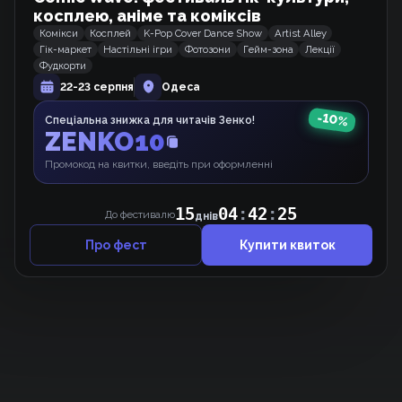
косплею, аніме та коміксів
Комікси
Косплей
K-Pop Cover Dance Show
Artist Alley
Гік-маркет
Настільні ігри
Фотозони
Гейм-зона
Лекції
Фудкорти
Бетмен: Ночі в Ґотемі
22-23 серпня
Одеса
Комікс
-
10
%
Спеціальна знижка для читачів Зенко!
ZENKO10
Краса
Промокод на квитки, введіть при оформленні
Комікс
15
04
:
42
:
25
До фестивалю
днів
Про фест
Купити квиток