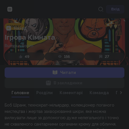
Вхід
КОМІКС
Назад
Ігрова Кімната
Rumpus Room
49
156
27
Читати
В закладинки
Головне
Розділи
Коментарі
Команда
Персо
Боб Шранк, технократ-мільярдер, колекціонер поганого
мистецтва і жертва захворювання шкіри, яке можна
вилікувати лише за допомогою дуже нелегального і точно
не схваленого санітарними органами крему для обличчя,