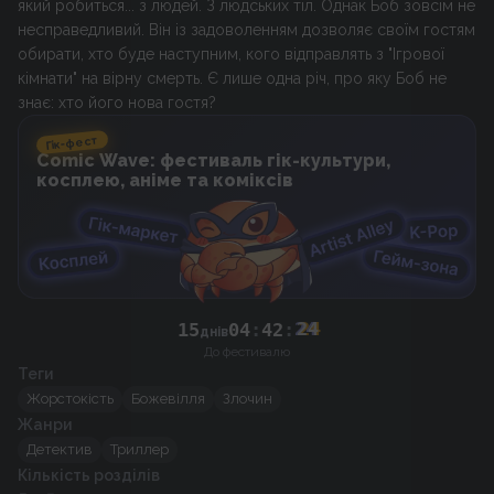
який робиться... з людей. З людських тіл. Однак Боб зовсім не
несправедливий. Він із задоволенням дозволяє своїм гостям
обирати, хто буде наступним, кого відправлять з "Ігрової
кімнати" на вірну смерть. Є лише одна річ, про яку Боб не
Гік-фест
Comic Wave: фестиваль гік-культури,
косплею, аніме та коміксів
15
04
:
42
:
24
днів
До фестивалю
Теги
Жорстокість
Божевілля
Злочин
Жанри
Детектив
Триллер
Кількість розділів