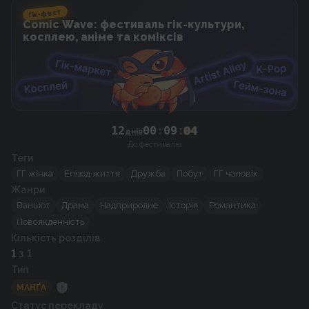
Гік-фест
Comic Wave: фестиваль гік-культури,
косплею, аніме та коміксів
12
00
:
09
:
04
днів
До фестивалю
Теги
ГГ жінка
Епізод життя
Дружба
Побут
ГГ чоловік
Жанри
Ваншот
Драма
Надприродне
Історія
Романтика
Повсякденність
Кількість розділів
1
з 1
Тип
МАНҐА
Статус перекладу