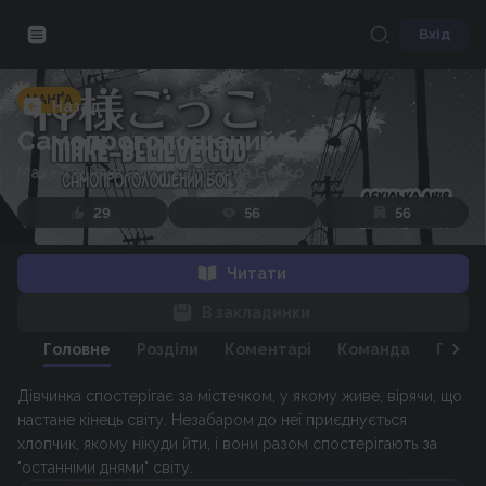
Вхід
МАНҐА
Назад
Самопроголошений бог
Make-believe God
/
Kamisama Gokko
29
56
56
Читати
В закладинки
Головне
Розділи
Коментарі
Команда
Персо
Дівчинка спостерігає за містечком, у якому живе, вірячи, що
настане кінець світу. Незабаром до неї приєднується
хлопчик, якому нікуди йти, і вони разом спостерігають за
"останніми днями" світу.