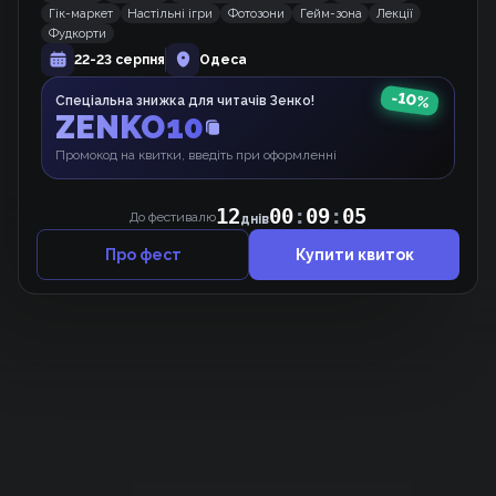
Гік-маркет
Настільні ігри
Фотозони
Гейм-зона
Лекції
Манхва
Фудкорти
22-23 серпня
Одеса
-
10
%
Спеціальна знижка для читачів Зенко!
Закохані мимоволі
ZENKO10
Манхва
Промокод на квитки, введіть при оформленні
12
00
:
09
:
05
До фестивалю
днів
Про фест
Купити квиток