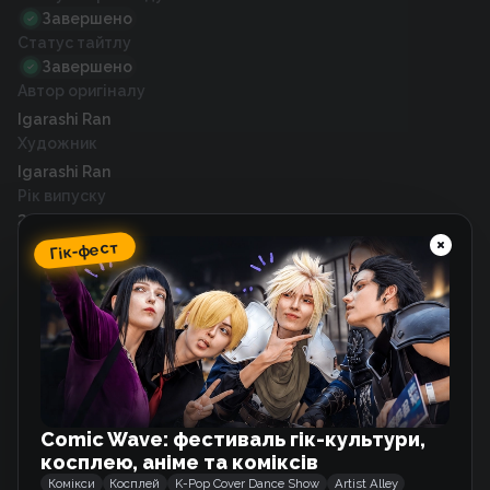
Завершено
Статус тайтлу
Завершено
Автор оригіналу
Igarashi Ran
Художник
Igarashi Ran
Рік випуску
2019
Гік-фест
Схожі тайтли
Піксі та Брутус
Вебкомікс
Comic Wave: фестиваль гік-культури,
косплею, аніме та коміксів
Комікси
Косплей
K-Pop Cover Dance Show
Artist Alley
Він не може бути таким дурнем!