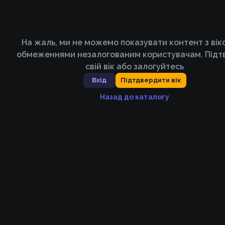
На жаль, ми не можемо показувати контент з ві
обмеженнями незалогованим користувачам. Підт
свій вік або залогуйтесь
Вхід
Підтдвердити вік
Назад до каталогу