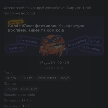
Хімено зробить усе щоб сподобатись Кадзуюкі. Навіть
постриже волосся
Гік-фест
Comic Wave: фестиваль гік-культури,
косплею, аніме та коміксів
15
10
:
22
:
23
днів
До фестивалю
Теги
Школа
ГГ жінка
Епізод життя
Побут
Жанри
Комедія
Романтика
Кількість розділів
17
з 7
Полудниця
:
3
з 7
Лярвоноси
: