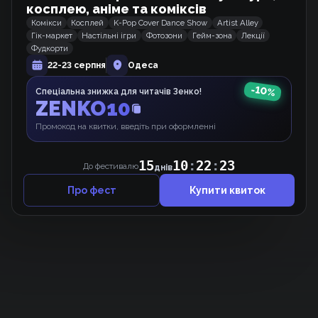
косплею, аніме та коміксів
Комікси
Косплей
K-Pop Cover Dance Show
Artist Alley
Гік-маркет
Настільні ігри
Фотозони
Гейм-зона
Лекції
Фудкорти
У-ля-ля
Вебкомікс
22-23 серпня
Одеса
-
10
%
Спеціальна знижка для читачів Зенко!
ZENKO10
Домогосподарка першого рівня.
Промокод на квитки, введіть при оформленні
Вебкомікс
22
15
10
:
22
:
До фестивалю
днів
Про фест
Купити квиток