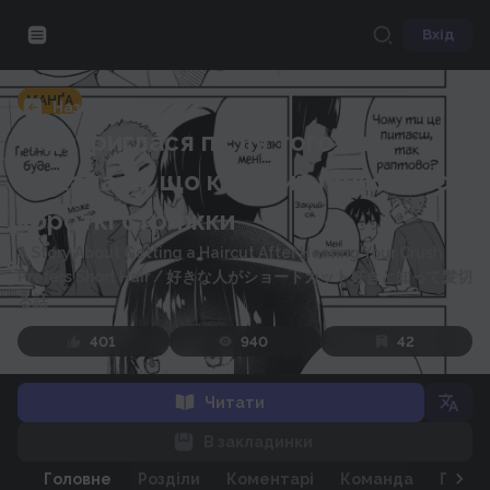
Вхід
МАНҐА
Назад
Підстриглася після того, як
дізналася, що коханий полюбляє
короткі стрижки
A Story About Getting a Haircut After Hearing Your Crush
Prefers Short Hair
/
好きな人がショートカット好きと知って髪切
る話
401
940
42
Читати
В закладинки
Головне
Розділи
Коментарі
Команда
Персо